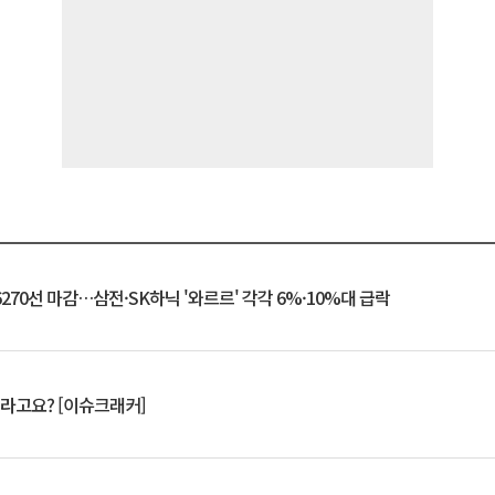
6270선 마감…삼전·SK하닉 '와르르' 각각 6%·10%대 급락
 깨라고요? [이슈크래커]