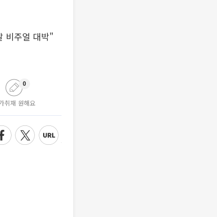
살 비주얼 대박"
0
가취재 원해요