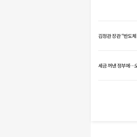
김정관 장관 “반도체
세금 꺼낸 정부에…오