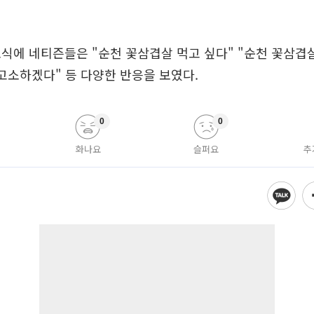
식에 네티즌들은 "순천 꽃삼겹살 먹고 싶다" "순천 꽃삼겹
고소하겠다" 등 다양한 반응을 보였다.
0
0
화나요
슬퍼요
추