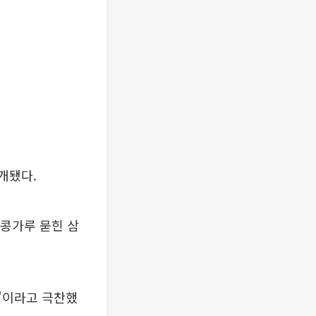
개됐다.
 콩가루 묻힌 삼
"이라고 극찬했