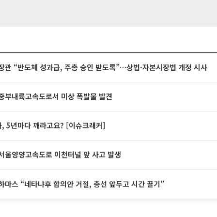
장관 “반도체 성과급, 주총 승인 받도록”…상법·자본시장법 개정 시사
중부내륙고속도로서 미상 폭발물 발견
계좌, 5년마다 깨라고요? [이슈크래커]
서울양양고속도로 이천터널 앞 사고 발생
하마스 “네타냐후 합의안 거절, 총선 앞두고 시간 끌기”