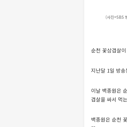
(사진=SBS
순천 꽃삼겹살이 
지난달 1일 방송
이날 백종원은 순
겹살을 싸서 먹는
백종원은 순천 꽃