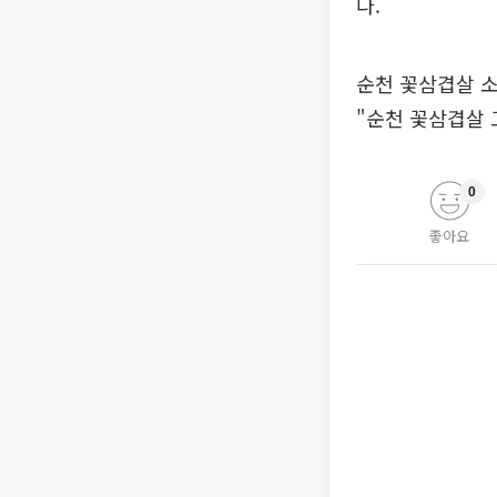
다.
순천 꽃삼겹살 소
"순천 꽃삼겹살 
0
좋아요