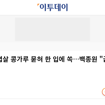
겹살 콩가루 묻혀 한 입에 쏙…백종원 "