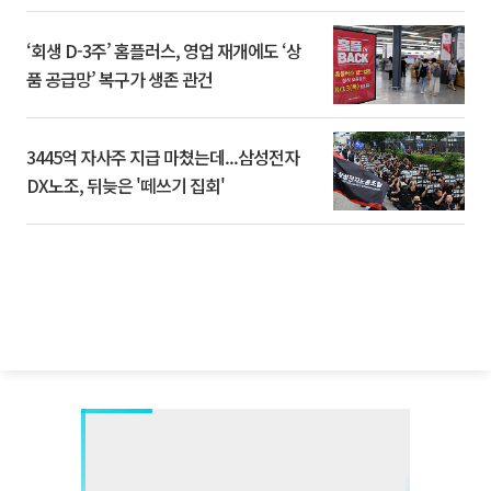
‘회생 D-3주’ 홈플러스, 영업 재개에도 ‘상
품 공급망’ 복구가 생존 관건
3445억 자사주 지급 마쳤는데...삼성전자
DX노조, 뒤늦은 '떼쓰기 집회'