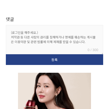
댓글
0 / 300