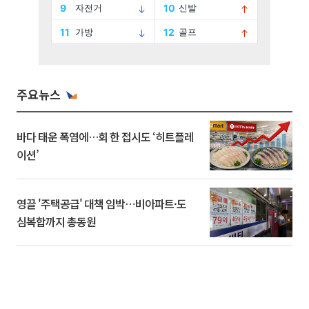
주요뉴스
바다 태운 폭염에…회 한 접시도 ‘히트플레
이션’
영끌 '주택공급' 대책 임박⋯비아파트·도
심복합까지 총동원