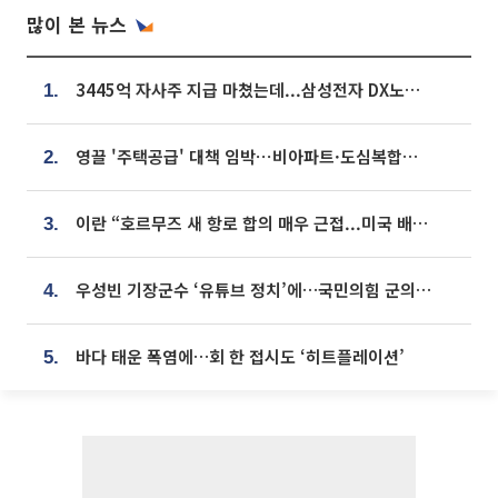
많이 본 뉴스
3445억 자사주 지급 마쳤는데...삼성전자 DX노조, 뒤늦은 '떼쓰기 집회'
1.
영끌 '주택공급' 대책 임박⋯비아파트·도심복합까지 총동원
2.
이란 “호르무즈 새 항로 합의 매우 근접...미국 배상 먼저”
3.
우성빈 기장군수 ‘유튜브 정치’에…국민의힘 군의원들 집단 반발
4.
바다 태운 폭염에…회 한 접시도 ‘히트플레이션’
5.