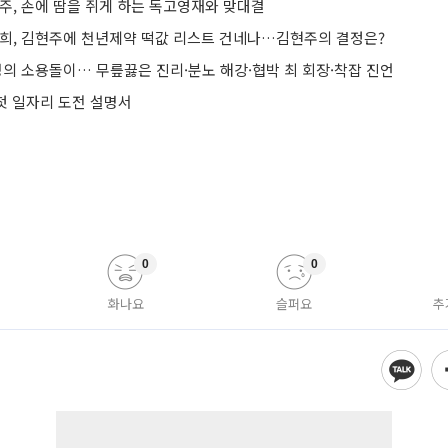
주, 손에 땀을 쥐게 하는 독고영재와 맞대결
진희, 김현주에 천년제약 떡값 리스트 건네나…김현주의 결정은?
명의 소용돌이… 무릎끓은 진리·분노 해강·협박 최 회장·착잡 진언
 첫 일자리 도전 설명서
0
0
화나요
슬퍼요
추