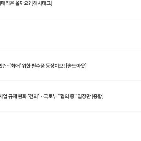
서매직은 올까요? [해시태그]
?⋯'최애' 위한 필수품 등장이오! [솔드아웃]
업 규제 완화 '건의'⋯국토부 "협의 중" 입장만 [종합]