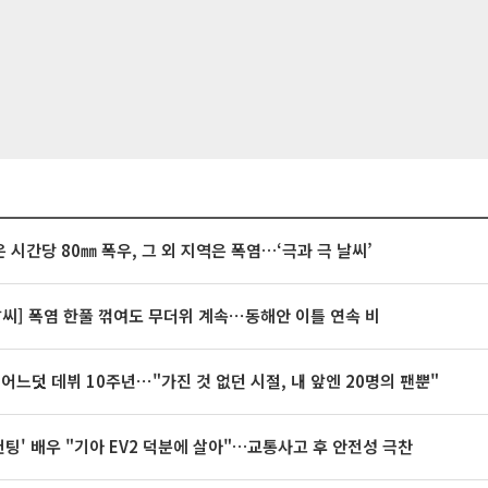
 시간당 80㎜ 폭우, 그 외 지역은 폭염…‘극과 극 날씨’
날씨] 폭염 한풀 꺾여도 무더위 계속⋯동해안 이틀 연속 비
 어느덧 데뷔 10주년⋯"가진 것 없던 시절, 내 앞엔 20명의 팬뿐"
 헌팅' 배우 "기아 EV2 덕분에 살아"…교통사고 후 안전성 극찬