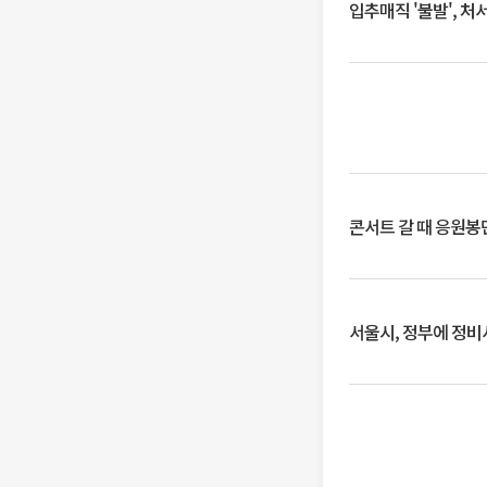
입추매직 '불발', 처
콘서트 갈 때 응원봉만
서울시, 정부에 정비사