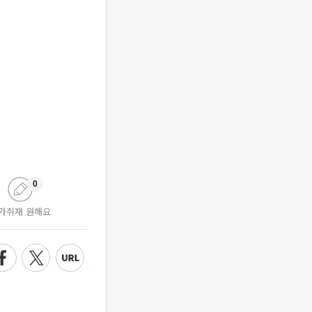
0
가취재 원해요