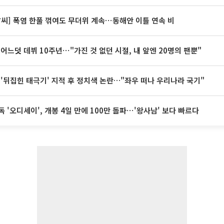
날씨] 폭염 한풀 꺾여도 무더위 계속⋯동해안 이틀 연속 비
 어느덧 데뷔 10주년⋯"가진 것 없던 시절, 내 앞엔 20명의 팬뿐"
 '뒤집힌 태극기' 지적 후 정치색 논란…"좌우 떠나 우리나라 국기"
독 '오디세이', 개봉 4일 만에 100만 돌파⋯'왕사남' 보다 빠르다