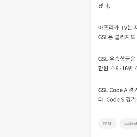
졌다.
아프리카 TV는 
GSL은 블리자드
GSL 우승상금은 
만원 △9~16위 
GSL Code A
다. Code S 
#GSL
#스타