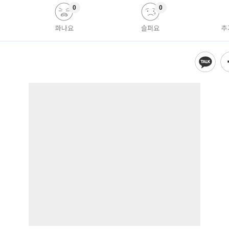
0
0
화나요
슬퍼요
추