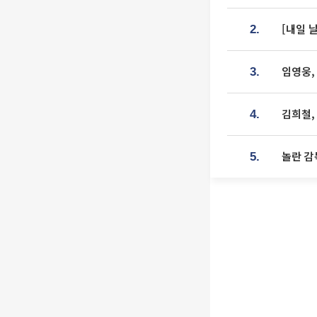
[내일 
2.
임영웅,
3.
김희철,
4.
놀란 감
5.