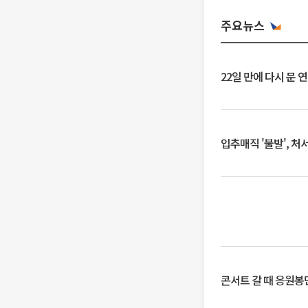
주요뉴스
22일 만에 다시 문 
입추매직 '불발', 처
콘서트 갈 때 응원봉만