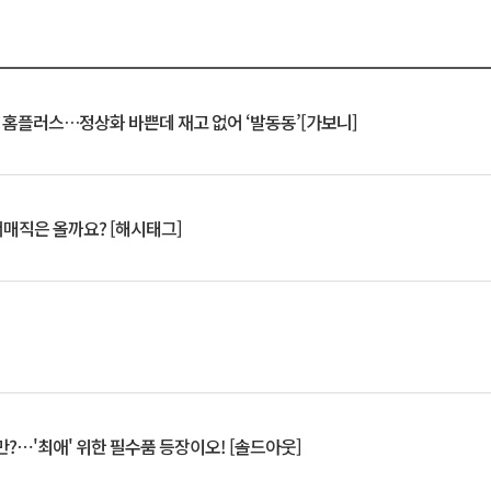
연 홈플러스…정상화 바쁜데 재고 없어 ‘발동동’[가보니]
서매직은 올까요? [해시태그]
?⋯'최애' 위한 필수품 등장이오! [솔드아웃]