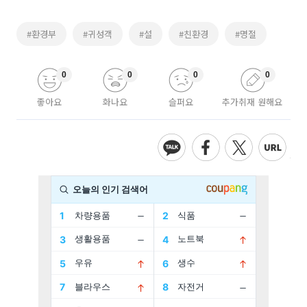
#환경부
#귀성객
#설
#친환경
#명절
0
0
0
0
좋아요
화나요
슬퍼요
추가취재 원해요