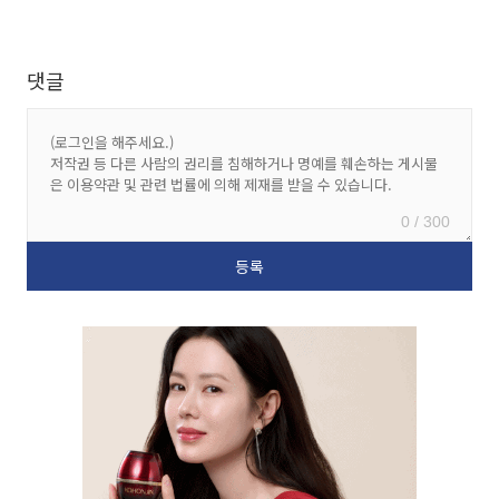
댓글
0 / 300