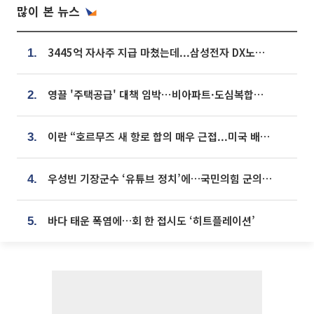
많이 본 뉴스
3445억 자사주 지급 마쳤는데...삼성전자 DX노조, 뒤늦은 '떼쓰기 집회'
1.
영끌 '주택공급' 대책 임박⋯비아파트·도심복합까지 총동원
2.
이란 “호르무즈 새 항로 합의 매우 근접...미국 배상 먼저”
3.
우성빈 기장군수 ‘유튜브 정치’에…국민의힘 군의원들 집단 반발
4.
바다 태운 폭염에…회 한 접시도 ‘히트플레이션’
5.