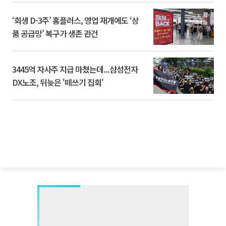
‘회생 D-3주’ 홈플러스, 영업 재개에도 ‘상
품 공급망’ 복구가 생존 관건
3445억 자사주 지급 마쳤는데...삼성전자
DX노조, 뒤늦은 '떼쓰기 집회'