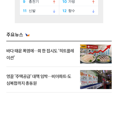
주요뉴스
바다 태운 폭염에…회 한 접시도 ‘히트플레
이션’
영끌 '주택공급' 대책 임박⋯비아파트·도
심복합까지 총동원