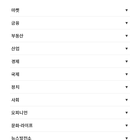
마켓
금융
부동산
산업
경제
국제
정치
사회
오피니언
문화·라이프
뉴스발전소