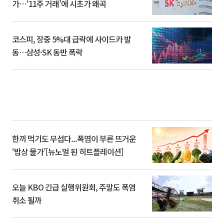
가⋯‘11주 거래’에 시초가 왜곡
코스피, 장중 5%대 급락에 사이드카 발
동…삼성·SK 동반 폭락
한끼 먹기도 무섭다...폭염이 부른 뜨거운
‘밥상 물가’[뉴노멀 된 히트플레이션]
오늘 KBO 긴급 실행위원회, 주말도 폭염
취소 될까