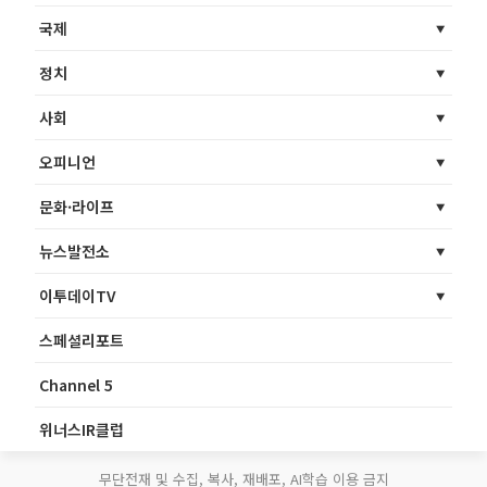
국제
정치
사회
오피니언
문화·라이프
뉴스발전소
이투데이TV
스페셜리포트
Channel 5
위너스IR클럽
무단전재 및 수집, 복사, 재배포, AI학습 이용 금지