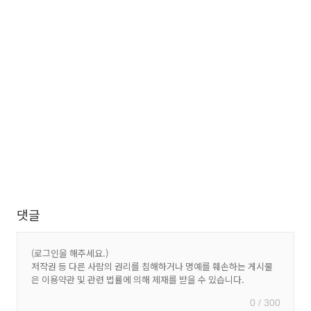
댓글
0 / 300