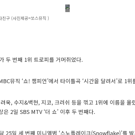
자친구 (사진제공=쏘스뮤직 )
 두 번째 1위 트로피를 거머쥐었다.
MBC뮤직 ‘쇼! 챔피언’에서 타이틀곡 ‘시간을 달려서’로 1위
려욱, 수지&백현, 지코, 크러쉬 등을 꺾고 1위에 이름을 올
은 2일 SBS MTV ‘더 쇼’ 이후 두 번째다.
 25일 세 번째 미니앨범 ‘스노플레이크(Snowflake)’를 