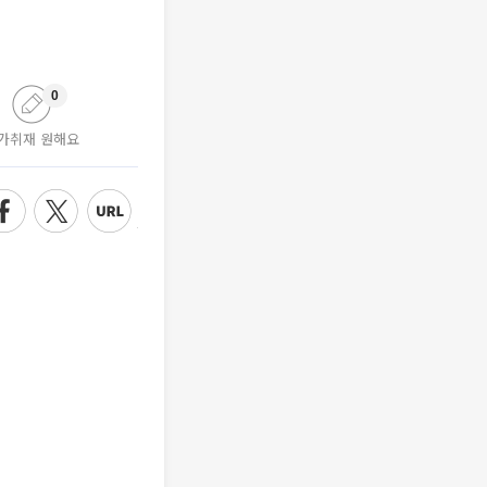
0
가취재 원해요