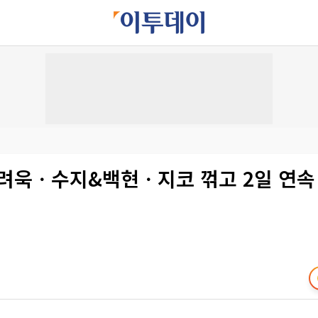
 려욱ㆍ수지&백현ㆍ지코 꺾고 2일 연속