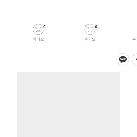
0
0
화나요
슬퍼요
추