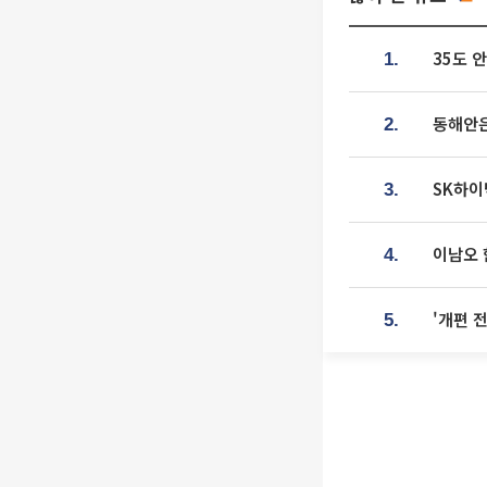
35도 
1.
동해안은
2.
SK하이
3.
이남오 
4.
'개편 
5.