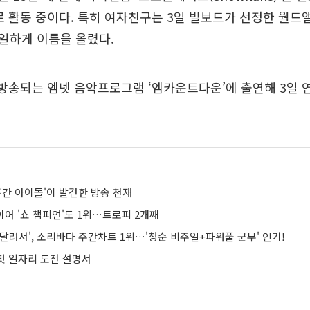
로 활동 중이다. 특히 여자친구는 3일 빌보드가 선정한 월드
일하게 이름을 올렸다.
방송되는 엠넷 음악프로그램 ‘엠카운트다운’에 출연해 3일 
주간 아이돌'이 발견한 방송 천재
'이어 '쇼 챔피언'도 1위…트로피 2개째
달려서', 소리바다 주간차트 1위…'청순 비주얼+파워풀 군무' 인기!
 첫 일자리 도전 설명서