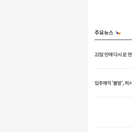
주요뉴스
22일 만에 다시 문 
입추매직 '불발', 처