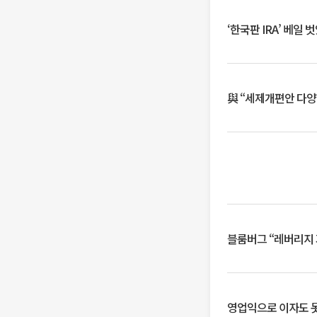
‘한국판 IRA’ 베
與 “세제개편안 다양
블룸버그 “레버리지 
영업익으로 이자도 못