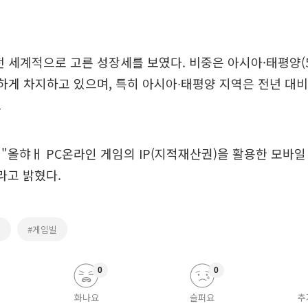
전 세계적으로 고른 성장세를 보였다. 비중은 아시아·태평양(5
등하게 차지하고 있으며, 특히 아시아∙태평양 지역은 전년 대비
.
"올햐ㅐ PC온라인 게임의 IP(지적재산권)을 활용한 모바일
라고 밝혔다.
적
#게임빌
0
0
화나요
슬퍼요
추