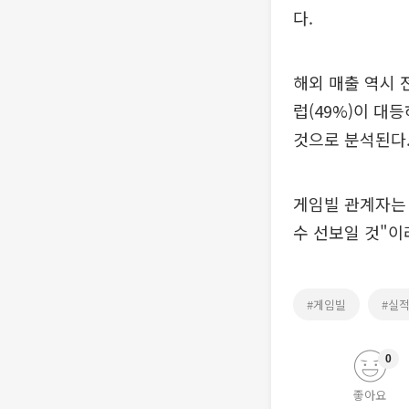
다.
해외 매출 역시 
럽(49%)이 대
것으로 분석된다
게임빌 관계자는 
수 선보일 것"이
#게임빌
#실
0
좋아요