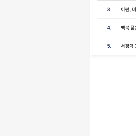
이란, 
3.
맥북 품
4.
서경덕 
5.