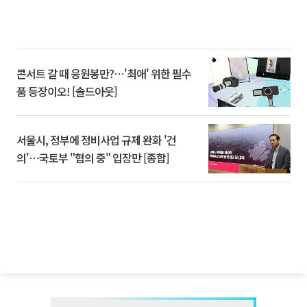
콘서트 갈 때 응원봉만?⋯'최애' 위한 필수
품 등장이오! [솔드아웃]
서울시, 정부에 정비사업 규제 완화 '건
의'⋯국토부 "협의 중" 입장만 [종합]