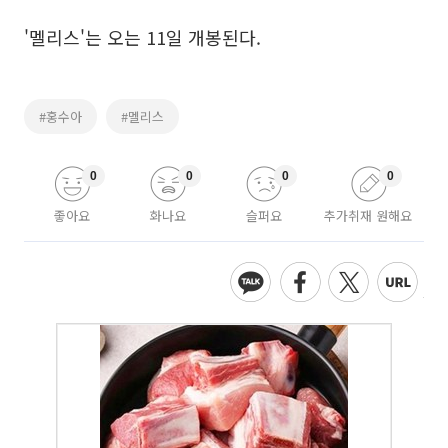
'멜리스'는 오는 11일 개봉된다.
#홍수아
#멜리스
0
0
0
0
좋아요
화나요
슬퍼요
추가취재 원해요