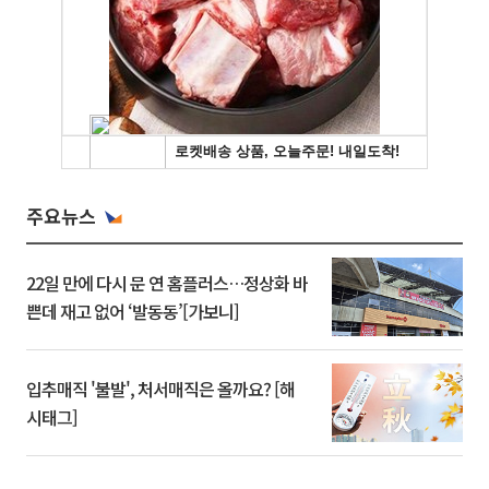
주요뉴스
22일 만에 다시 문 연 홈플러스…정상화 바
쁜데 재고 없어 ‘발동동’[가보니]
입추매직 '불발', 처서매직은 올까요? [해
시태그]