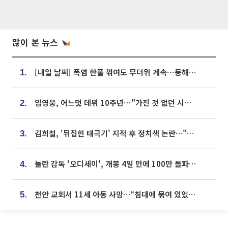
많이 본 뉴스
[내일 날씨] 폭염 한풀 꺾여도 무더위 계속⋯동해안 이틀 연속 비
1.
임영웅, 어느덧 데뷔 10주년⋯"가진 것 없던 시절, 내 앞엔 20명의 팬뿐"
2.
김희철, '뒤집힌 태극기' 지적 후 정치색 논란…"좌우 떠나 우리나라 국기"
3.
놀란 감독 '오디세이', 개봉 4일 만에 100만 돌파⋯'왕사남' 보다 빠르다
4.
천안 교회서 11세 아동 사망…“침대에 묶여 있었다” 진술 확보
5.