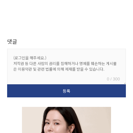
댓글
0 / 300