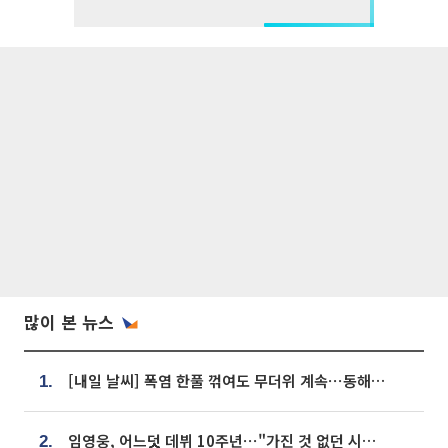
많이 본 뉴스
[내일 날씨] 폭염 한풀 꺾여도 무더위 계속⋯동해안 이틀 연속 비
1.
임영웅, 어느덧 데뷔 10주년⋯"가진 것 없던 시절, 내 앞엔 20명의 팬뿐"
2.