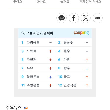
좋아요
화나요
슬퍼요
추가취재 원해요
주요뉴스