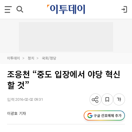
이투데이
정치
국회/정당
조응천 “중도 입장에서 야당 혁신
할 것”
입력 2016-02-02 09:31
이광호 기자
구글 선호매체 추가