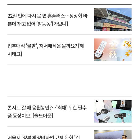
22일 만에 다시 문 연 홈플러스…정상화 바
쁜데 재고 없어 ‘발동동’[가보니]
입추매직 '불발', 처서매직은 올까요? [해
시태그]
콘서트 갈 때 응원봉만?⋯'최애' 위한 필수
품 등장이오! [솔드아웃]
서울시, 정부에 정비사업 규제 완화 '건