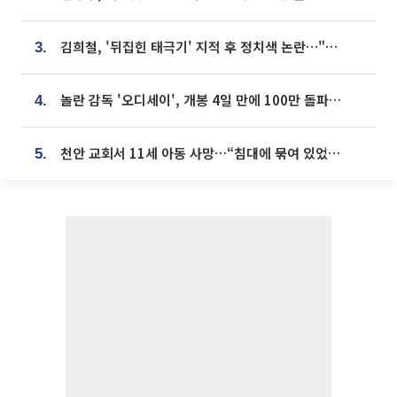
김희철, '뒤집힌 태극기' 지적 후 정치색 논란…"좌우 떠나 우리나라 국기"
3.
놀란 감독 '오디세이', 개봉 4일 만에 100만 돌파⋯'왕사남' 보다 빠르다
4.
천안 교회서 11세 아동 사망…“침대에 묶여 있었다” 진술 확보
5.