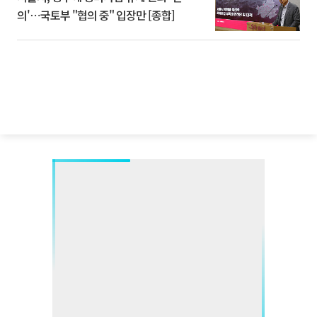
의'⋯국토부 "협의 중" 입장만 [종합]