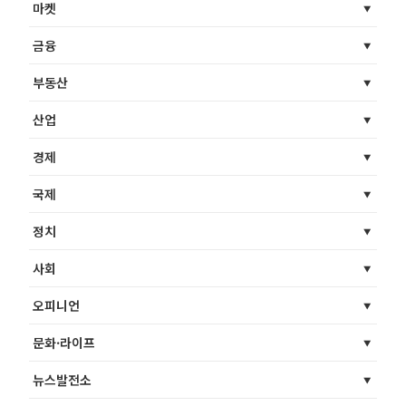
마켓
금융
부동산
산업
경제
국제
정치
사회
오피니언
문화·라이프
뉴스발전소