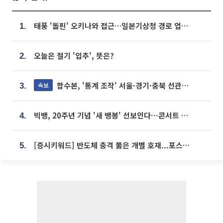
태풍 '돌핀' 오키나와 접근…일본기상청 경로 업데이트
1.
오늘은 절기 '입추', 뜻은?
2.
합수본, '통계 조작' 서울·경기·충북 선관위 등 추가 압수수색
속보
3.
빅뱅, 20주년 기념 '새 뱅봉' 선보인다⋯콘서트 앞두고 팝업 개최
4.
[증시키워드] 반도체 충격 뚫은 개별 호재...포스코퓨처엠·에코프로·한화솔루션 '눈길'
5.