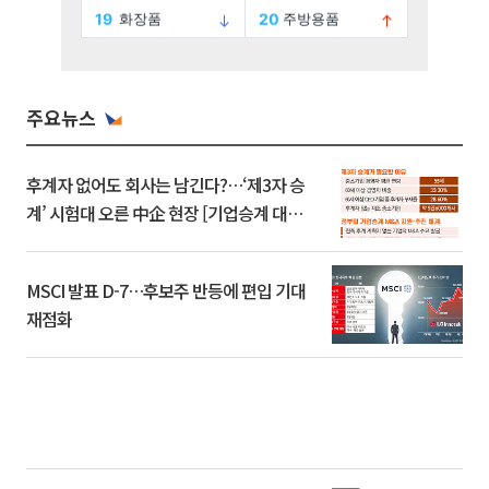
주요뉴스
후계자 없어도 회사는 남긴다?…‘제3자 승
계’ 시험대 오른 中企 현장 [기업승계 대전
환]
MSCI 발표 D-7…후보주 반등에 편입 기대
재점화