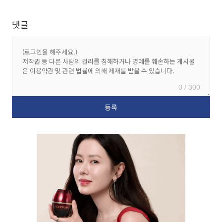
댓글
0 / 300