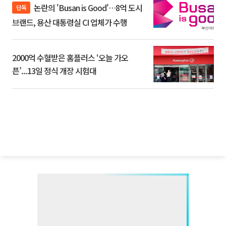
논란의 'Busan is Good'…8억 도시
단독
브랜드, 용산 대통령실 CI 업체가 수행
2000억 수혈받은 홈플러스 ‘오늘 가오
픈’...13일 정식 개장 시험대