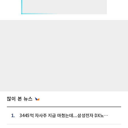
많이 본 뉴스
3445억 자사주 지급 마쳤는데...삼성전자 DX노조, 뒤늦은 '떼쓰기 집회'
1.