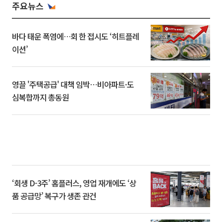
주요뉴스
바다 태운 폭염에…회 한 접시도 ‘히트플레
이션’
영끌 '주택공급' 대책 임박⋯비아파트·도
심복합까지 총동원
‘회생 D-3주’ 홈플러스, 영업 재개에도 ‘상
품 공급망’ 복구가 생존 관건