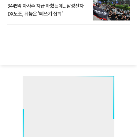
3445억 자사주 지급 마쳤는데...삼성전자
DX노조, 뒤늦은 '떼쓰기 집회'