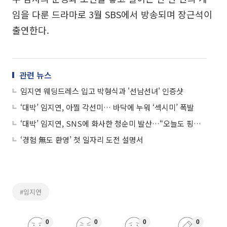
임을 다룬 드라마로 3월 SBS에서 방송되며 장근석이
출연한다.
관련 뉴스
임지연 웨딩드레스 입고 박형식과 '선남선녀' 인증샷
‘대박’ 임지연, 아찔 각선미… 바닥에 누워 ‘섹시미’ 폭발
‘대박’ 임지연, SNS에 화사한 청순미 발산…“오늘도 핑키핑키”
‘경험 無도 환영’ 첫 일자리 도전 설명서
#임지연
0
0
0
0