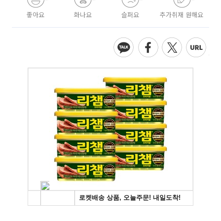
좋아요
화나요
슬퍼요
추가취재 원해요