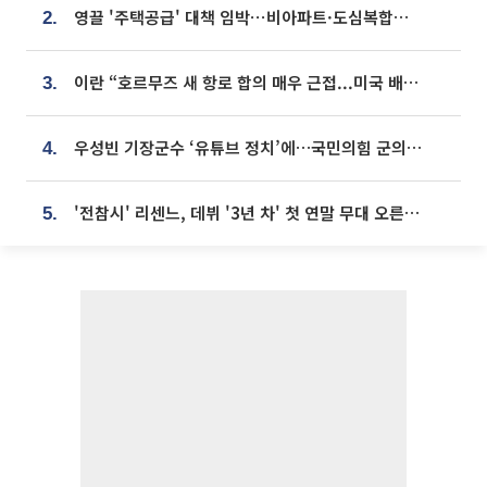
영끌 '주택공급' 대책 임박⋯비아파트·도심복합까지 총동원
2.
이란 “호르무즈 새 항로 합의 매우 근접...미국 배상 먼저”
3.
우성빈 기장군수 ‘유튜브 정치’에…국민의힘 군의원들 집단 반발
4.
'전참시' 리센느, 데뷔 '3년 차' 첫 연말 무대 오른다⋯"그동안 섭외 안 와"
5.