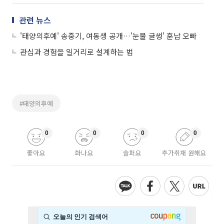
관련 뉴스
'태양의후예' 송중기, 여동생 공개…'눈물 글썽' 훈남 오빠
관심과 경험을 일거리로 설계하는 법
#태양의후예
0
0
0
0
좋아요
화나요
슬퍼요
추가취재 원해요