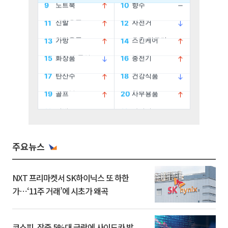
주요뉴스
NXT 프리마켓서 SK하이닉스 또 하한
가⋯‘11주 거래’에 시초가 왜곡
코스피, 장중 5%대 급락에 사이드카 발