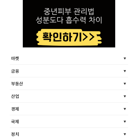
마켓
금융
부동산
산업
경제
국제
정치