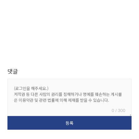
댓글
0 / 300