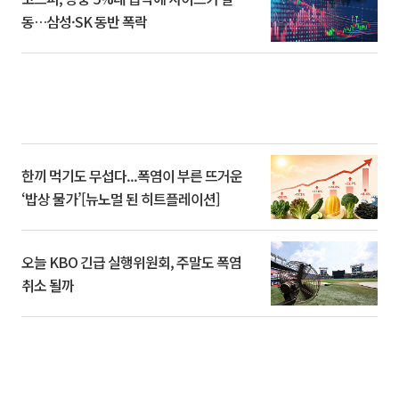
동…삼성·SK 동반 폭락
한끼 먹기도 무섭다...폭염이 부른 뜨거운
‘밥상 물가’[뉴노멀 된 히트플레이션]
오늘 KBO 긴급 실행위원회, 주말도 폭염
취소 될까