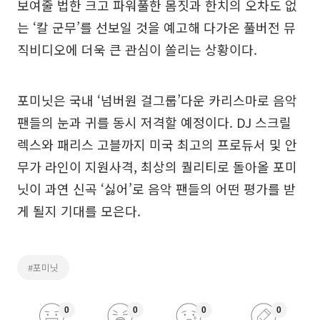
보여줄 법한 크고 파워풀한 몸짓과 한치의 오차도 없
는 ‘칼 군무’를 선보일 것을 예고해 다가온 풀버전 뮤
직비디오에 더욱 큰 관심이 쏠리는 상황이다.
포미닛은 국내 ‘넘버원 걸그룹’다운 카리스마로 음악
팬들의 눈과 귀를 동시 저격할 예정이다. DJ 스크릴
렉스와 패리스 고블까지 미국 최고의 프로듀서 및 안
무가 라인이 지원사격, 최상의 퀄리티로 돌아올 포미
닛이 과연 신곡 ‘싫어’로 음악 팬들의 어떤 평가를 받
게 될지 기대를 모은다.
#포미닛
0
0
0
0