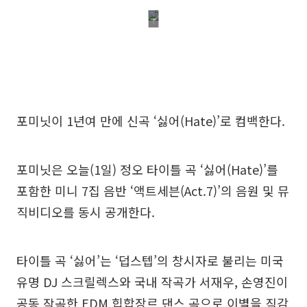
포미닛이 1년여 만에 신곡 ‘싫어(Hate)’로 컴백한다.
포미닛은 오늘(1일) 정오 타이틀 곡 ‘싫어(Hate)’를
포함한 미니 7집 음반 ‘액트세븐(Act.7)’의 음원 및 뮤
직비디오를 동시 공개한다.
타이틀 곡 ‘싫어’는 ‘덥스텝’의 창시자로 불리는 미국
유명 DJ 스크릴렉스와 국내 작곡가 서재우, 손영진이
공동 작곡한 EDM 힙합장르 댄스 곡으로 이별을 직감