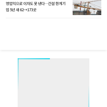
영업익으로 이자도 못 낸다…건설 한계기
업 5년 새 62→173곳