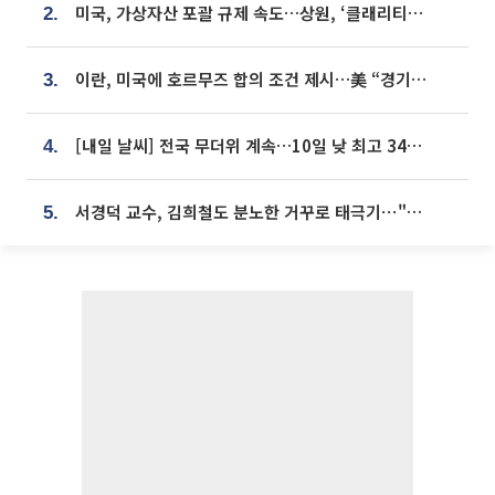
미국, 가상자산 포괄 규제 속도…상원, ‘클래리티법’ 9월 절차투표 추진
2.
이란, 미국에 호르무즈 합의 조건 제시…美 “경기 아직 안 끝나” [종합]
3.
[내일 날씨] 전국 무더위 계속…10일 낮 최고 34도 육박
4.
서경덕 교수, 김희철도 분노한 거꾸로 태극기⋯"엉터리는 아냐, 아쉬울 뿐"
5.