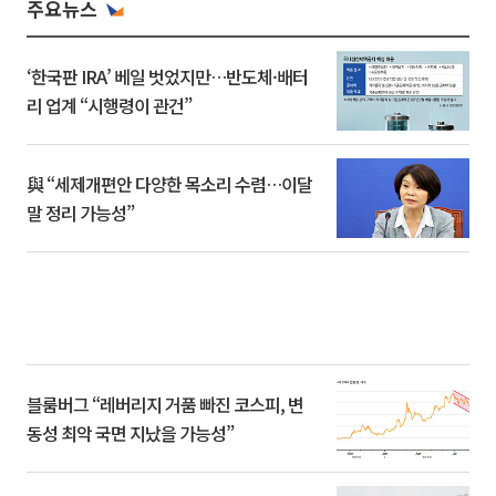
주요뉴스
‘한국판 IRA’ 베일 벗었지만…반도체·배터
리 업계 “시행령이 관건”
與 “세제개편안 다양한 목소리 수렴…이달
말 정리 가능성”
블룸버그 “레버리지 거품 빠진 코스피, 변
동성 최악 국면 지났을 가능성”