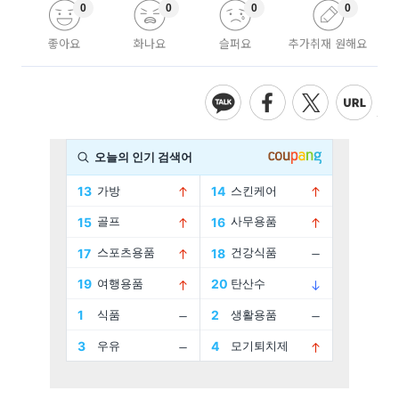
0
0
0
0
좋아요
화나요
슬퍼요
추가취재 원해요