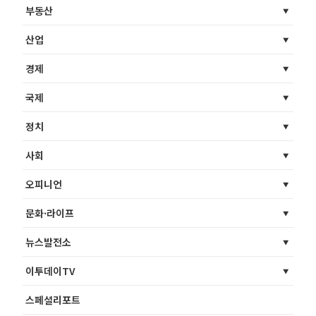
부동산
산업
경제
국제
정치
사회
오피니언
문화·라이프
뉴스발전소
이투데이TV
스페셜리포트