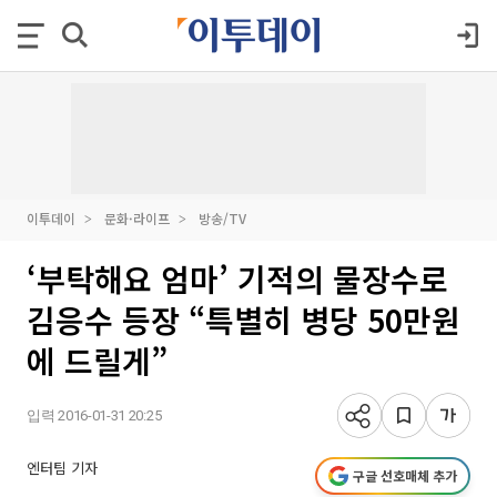
이투데이
문화·라이프
방송/TV
‘부탁해요 엄마’ 기적의 물장수로
김응수 등장 “특별히 병당 50만원
에 드릴게”
입력 2016-01-31 20:25
엔터팀 기자
구글 선호매체 추가