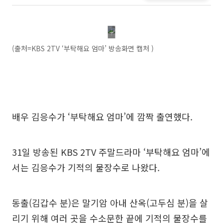
(출처=KBS 2TV ‘부탁해요 엄마’ 방송화면 캡처 )
배우 김응수가 ‘부탁해요 엄마’에 깜짝 출연했다.
31일 방송된 KBS 2TV 주말드라마 ‘부탁해요 엄마’에
서는 김응수가 기적의 물장수로 나왔다.
동출(김갑수 분)은 말기암 아내 산옥(고두심 분)을 살
리기 위해 여러 곳을 수소문한 끝에 기적의 물장수를