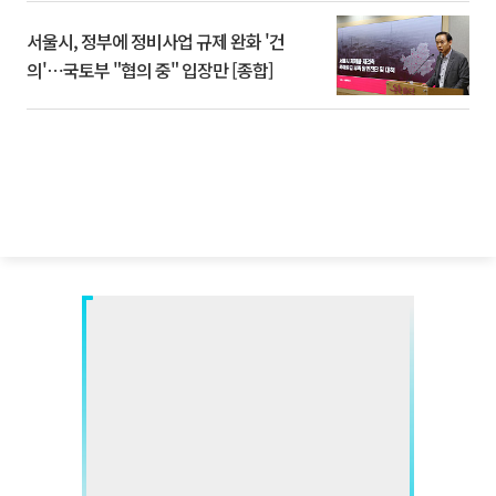
서울시, 정부에 정비사업 규제 완화 '건
의'⋯국토부 "협의 중" 입장만 [종합]