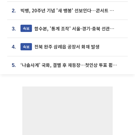
빅뱅, 20주년 기념 '새 뱅봉' 선보인다⋯콘서트 앞두고 팝업 개최
2.
합수본, '통계 조작' 서울·경기·충북 선관위 등 추가 압수수색
속보
3.
전북 완주 삼례읍 공장서 화재 발생
속보
4.
‘나솔사계’ 국화, 결별 후 재등장⋯첫인상 투표 휩쓸고 ‘인기녀’ 등극
5.