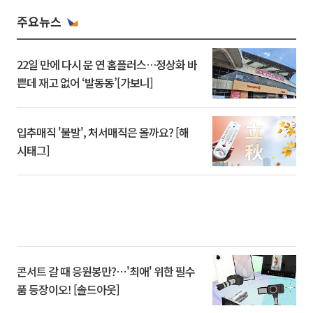
주요뉴스
22일 만에 다시 문 연 홈플러스…정상화 바
쁜데 재고 없어 ‘발동동’[가보니]
입추매직 '불발', 처서매직은 올까요? [해
시태그]
콘서트 갈 때 응원봉만?⋯'최애' 위한 필수
품 등장이오! [솔드아웃]