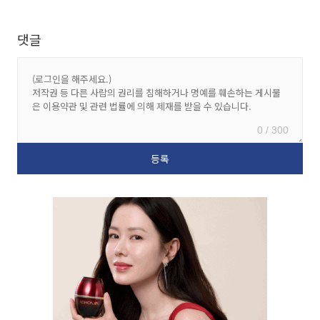
댓글
0 / 300