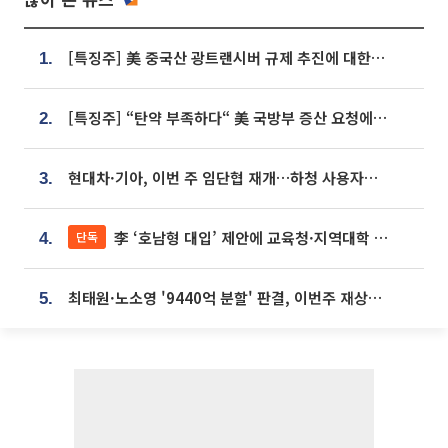
[특징주] 美 중국산 광트랜시버 규제 추진에 대한광통신 등 광통신株 강세
1.
[특징주] “탄약 부족하다“ 美 국방부 증산 요청에⋯국내 방산주 급등세
2.
현대차·기아, 이번 주 임단협 재개…하청 사용자성 재심도 ‘변수’
3.
李 ‘호남형 대입’ 제안에 교육청·지역대학 서·논술형 입시 연계 '착수'
단독
4.
최태원·노소영 '9440억 분할' 판결, 이번주 재상고 여부 주목
5.