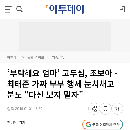
이투데이
문화·라이프
방송/TV
‘부탁해요 엄마’ 고두심, 조보아ㆍ
최태준 가짜 부부 행세 눈치채고
분노 “다신 보지 말자”
입력 2016-01-31 16:20
엔터팀 기자
구글 선호매체 추가