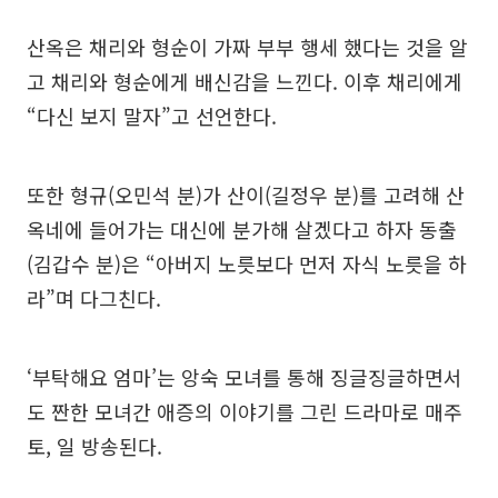
산옥은 채리와 형순이 가짜 부부 행세 했다는 것을 알
고 채리와 형순에게 배신감을 느낀다. 이후 채리에게
“다신 보지 말자”고 선언한다.
또한 형규(오민석 분)가 산이(길정우 분)를 고려해 산
옥네에 들어가는 대신에 분가해 살겠다고 하자 동출
(김갑수 분)은 “아버지 노릇보다 먼저 자식 노릇을 하
라”며 다그친다.
‘부탁해요 엄마’는 앙숙 모녀를 통해 징글징글하면서
도 짠한 모녀간 애증의 이야기를 그린 드라마로 매주
토, 일 방송된다.