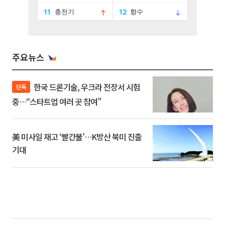
주요뉴스
한국 드론기술, 우크라 전장서 시험
단독
중…“스타트업 여러 곳 참여”
美 미사일 재고 ‘빨간불’…K방산 북미 진출
기대