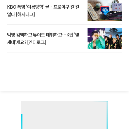
KBO 폭염 '여름방학' 끝…프로야구 갈 길
멀다 [해시태그]
빅뱅 컴백하고 튜이드 데뷔하고⋯K팝 '몇
세대'세요? [엔터로그]