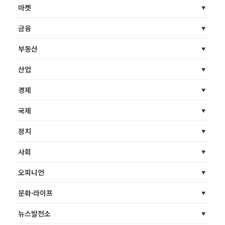
마켓
금융
부동산
산업
경제
국제
정치
사회
오피니언
문화·라이프
뉴스발전소