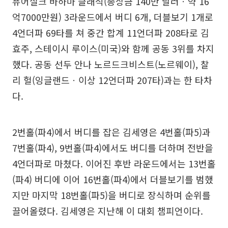
퓨어실크 바하마 클래식(총상금 140만 달러ㆍ약 16
억7000만원) 3라운드에서 버디 6개, 더블보기 1개로
4언더파 69타를 쳐 중간 합계 11언더파 208타로 김
효주, 스테이시 루이스(미국)와 함께 공동 3위를 차지
했다. 공동 선두 안나 노르드크비스트(노르웨이), 찰
리 헐(잉글랜드ㆍ이상 12언더파 207타)과는 한 타차
다.
2번홀(파4)에서 버디를 잡은 김세영은 4번홀(파5)과
7번홀(파4), 9번홀(파4)에서도 버디를 더하며 전반을
4언더파로 마쳤다. 이어진 후반 라운드에서는 13번홀
(파4) 버디에 이어 16번홀(파4)에서 더블보기를 범했
지만 마지막 18번홀(파5)을 버디로 장식하며 순위를
끌어올렸다. 김세영은 지난해 이 대회 챔피언이다.