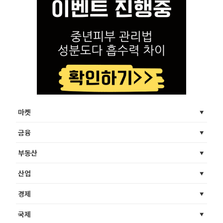
마켓
금융
부동산
산업
경제
국제