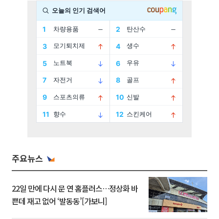
주요뉴스
22일 만에 다시 문 연 홈플러스…정상화 바
쁜데 재고 없어 ‘발동동’[가보니]