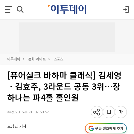
이투데이
문화·라이프
스포츠
[퓨어실크 바하마 클래식] 김세영
ㆍ김효주, 3라운드 공동 3위…장
하나는 파4홀 홀인원
수정 2016-01-31 07:58
오상민 기자
구글 선호매체 추가