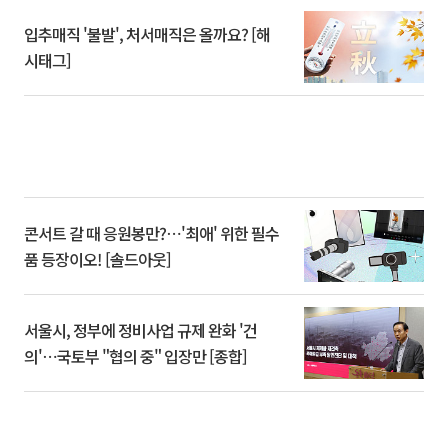
입추매직 '불발', 처서매직은 올까요? [해
시태그]
콘서트 갈 때 응원봉만?⋯'최애' 위한 필수
품 등장이오! [솔드아웃]
서울시, 정부에 정비사업 규제 완화 '건
의'⋯국토부 "협의 중" 입장만 [종합]