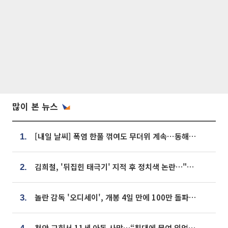
많이 본 뉴스
[내일 날씨] 폭염 한풀 꺾여도 무더위 계속⋯동해안 이틀 연속 비
1.
김희철, '뒤집힌 태극기' 지적 후 정치색 논란…"좌우 떠나 우리나라 국기"
2.
놀란 감독 '오디세이', 개봉 4일 만에 100만 돌파⋯'왕사남' 보다 빠르다
3.
천안 교회서 11세 아동 사망…“침대에 묶여 있었다” 진술 확보