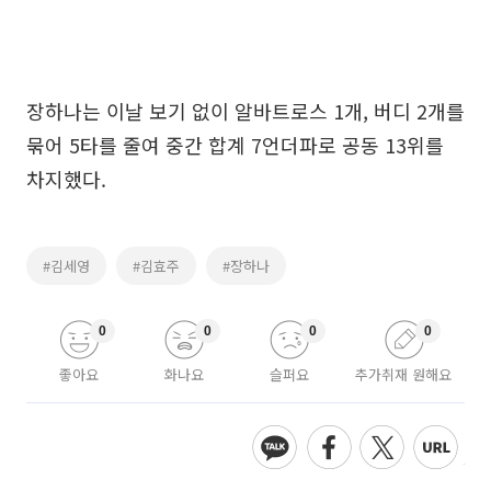
장하나는 이날 보기 없이 알바트로스 1개, 버디 2개를
묶어 5타를 줄여 중간 합계 7언더파로 공동 13위를
차지했다.
#김세영
#김효주
#장하나
0
0
0
0
좋아요
화나요
슬퍼요
추가취재 원해요