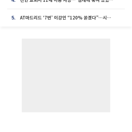
4.
AT마드리드 ‘7번’ 이강인 “120% 쏟겠다”⋯시메오네 감독 “필요한 선수”
5.