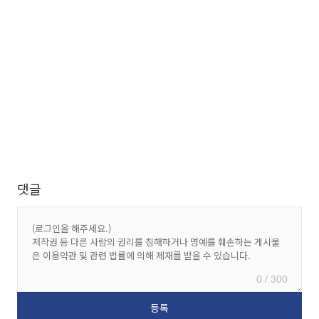
댓글
0 / 300