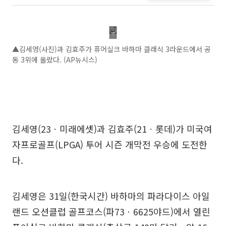
▲김세영(사진)과 김효주가 퓨어실크 바하마 클래식 3라운드에서 공
동 3위에 올랐다. (AP뉴시스)
김세영(23ㆍ미래에셋)과 김효주(21ㆍ롯데)가 미국여
자프로골프(LPGA) 투어 시즌 개막전 우승에 도전한
다.
김세영은 31일(한국시간) 바하마의 파라다이스 아일
랜드 오션클럽 골프코스(파73ㆍ6625야드)에서 열린