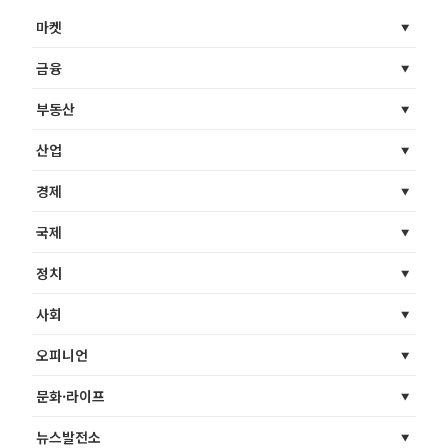
마켓
금융
부동산
산업
경제
국제
정치
사회
오피니언
문화·라이프
뉴스발전소