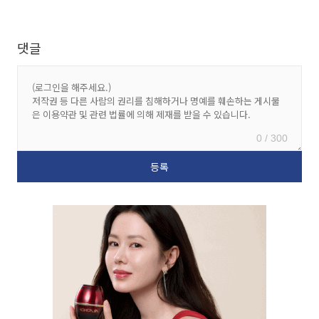
댓글
0 / 300