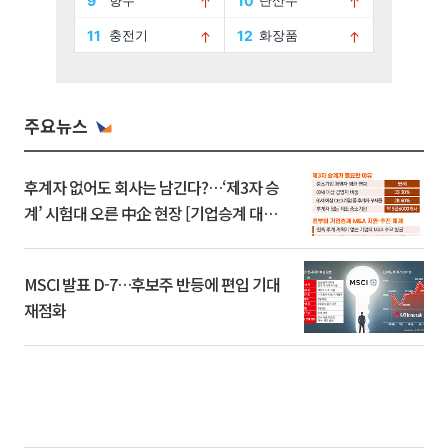
주요뉴스
후계자 없어도 회사는 남긴다?…‘제3자 승
계’ 시험대 오른 中企 현장 [기업승계 대전
환]
MSCI 발표 D-7…후보주 반등에 편입 기대
재점화