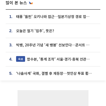
많이 본 뉴스
태풍 '돌핀' 오키나와 접근…일본기상청 경로 업데이트
1.
오늘은 절기 '입추', 뜻은?
2.
빅뱅, 20주년 기념 '새 뱅봉' 선보인다⋯콘서트 앞두고 팝업 개최
3.
합수본, '통계 조작' 서울·경기·충북 선관위 등 추가 압수수색
속보
4.
‘나솔사계’ 국화, 결별 후 재등장⋯첫인상 투표 휩쓸고 ‘인기녀’ 등극
5.