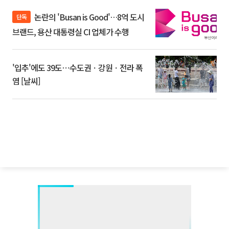
논란의 'Busan is Good'…8억 도시
단독
브랜드, 용산 대통령실 CI 업체가 수행
'입추'에도 39도⋯수도권ㆍ강원ㆍ전라 폭
염 [날씨]