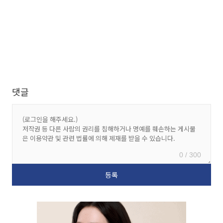
댓글
0 / 300