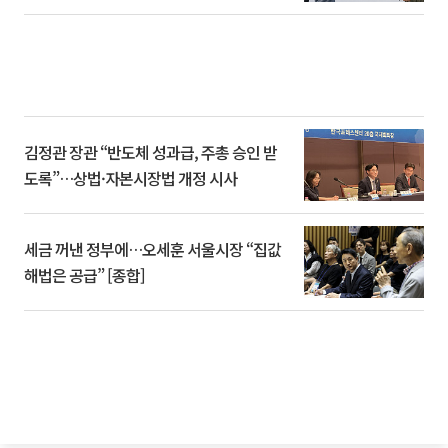
김정관 장관 “반도체 성과급, 주총 승인 받
도록”…상법·자본시장법 개정 시사
세금 꺼낸 정부에…오세훈 서울시장 “집값
해법은 공급” [종합]