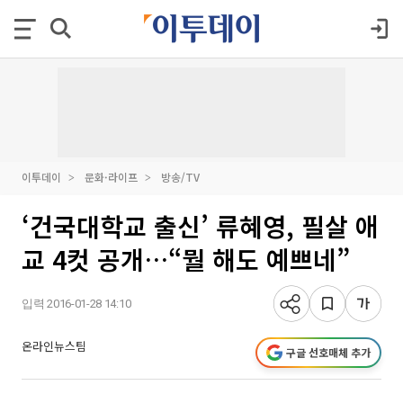
이투데이
문화·라이프
방송/TV
‘건국대학교 출신’ 류혜영, 필살 애
교 4컷 공개…“뭘 해도 예쁘네”
입력 2016-01-28 14:10
온라인뉴스팀
구글 선호매체 추가