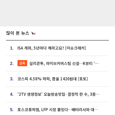
많이 본 뉴스
ISA 계좌, 5년마다 깨라고요? [이슈크래커]
1.
실리콘투, 라이브커머스팀 신설…K뷰티 ‘글로벌 판매망’ 확대[K뷰티 라방戰]
단독
2.
코스피 4.58% 하락, 환율 1420원대 [포토]
3.
'2TV 생생정보' 오늘방송맛집- 결정적 한 수, 3종 메밀면! 메밀 소바 맛집 '의○○○○'
4.
포스코퓨처엠, LFP 시장 뚫었다…배터리사와 대규모 장기 공급 합의
5.