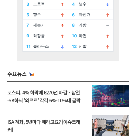
주요뉴스
코스피, 4% 하락에 6270선 마감…삼전
·SK하닉 '와르르' 각각 6%·10%대 급락
ISA 계좌, 5년마다 깨라고요? [이슈크래
커]