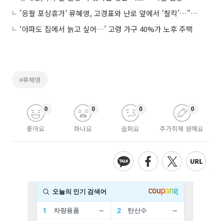
'응팔 포상휴가' 류혜영, 고경표와 난로 앞에서 '찰칵'…"추워도 훈훈하네~"
‘아파도 집에서 늙고 싶어…’ 고령 가구 40%가 노후 주택
#류혜영
0
0
0
0
좋아요
화나요
슬퍼요
추가취재 원해요