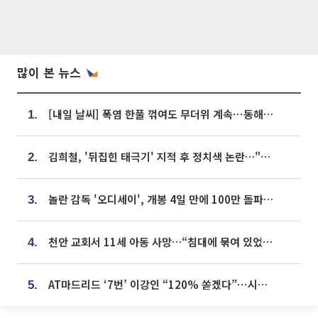
많이 본 뉴스
[내일 날씨] 폭염 한풀 꺾여도 무더위 계속⋯동해안 이틀 연속 비
1.
김희철, '뒤집힌 태극기' 지적 후 정치색 논란…"좌우 떠나 우리나라 국기"
2.
놀란 감독 '오디세이', 개봉 4일 만에 100만 돌파⋯'왕사남' 보다 빠르다
3.
천안 교회서 11세 아동 사망…“침대에 묶여 있었다” 진술 확보
4.
AT마드리드 ‘7번’ 이강인 “120% 쏟겠다”⋯시메오네 감독 “필요한 선수”
5.