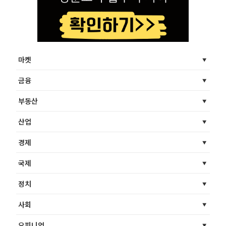
마켓
금융
부동산
산업
경제
국제
정치
사회
오피니언