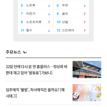
주요뉴스
22일 만에 다시 문 연 홈플러스…정상화 바
쁜데 재고 없어 ‘발동동’[가보니]
입추매직 '불발', 처서매직은 올까요? [해
시태그]