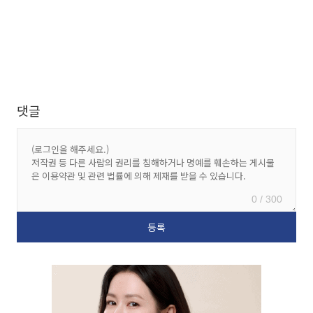
댓글
0 / 300