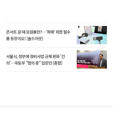
콘서트 갈 때 응원봉만?⋯'최애' 위한 필수
품 등장이오! [솔드아웃]
서울시, 정부에 정비사업 규제 완화 '건
의'⋯국토부 "협의 중" 입장만 [종합]