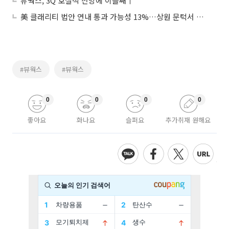
뷰웍스, 3Q 호실적 전망에 이틀째↑
美 클래리티 법안 연내 통과 가능성 13%…상원 문턱서 제동
#뷰웍스
#뷰웍스
0
0
0
0
좋아요
화나요
슬퍼요
추가취재 원해요