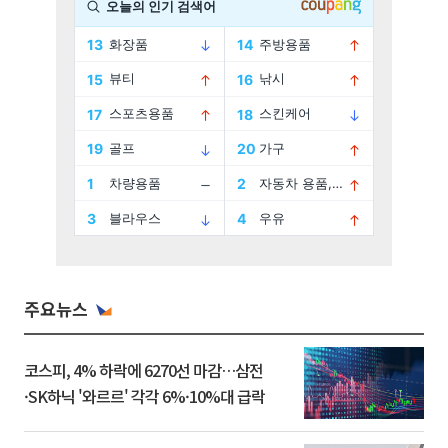
주요뉴스
코스피, 4% 하락에 6270선 마감…삼전
·SK하닉 '와르르' 각각 6%·10%대 급락