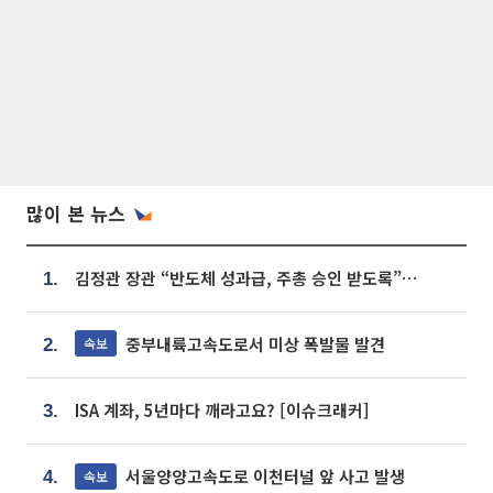
많이 본 뉴스
김정관 장관 “반도체 성과급, 주총 승인 받도록”…상법·자본시장법 개정 시사
1.
중부내륙고속도로서 미상 폭발물 발견
속보
2.
ISA 계좌, 5년마다 깨라고요? [이슈크래커]
3.
서울양양고속도로 이천터널 앞 사고 발생
속보
4.