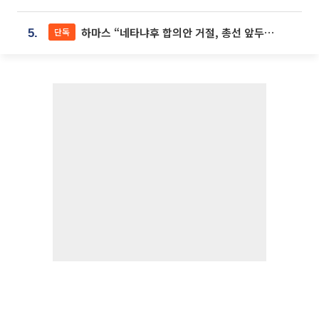
하마스 “네타냐후 합의안 거절, 총선 앞두고 시간 끌기”
단독
5.