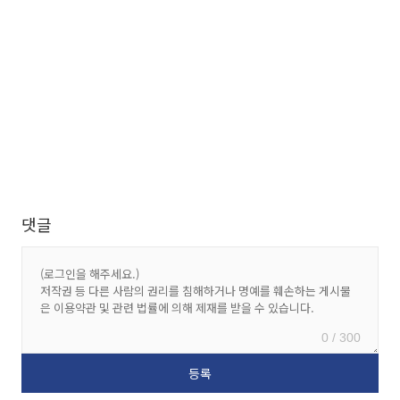
댓글
0 / 300