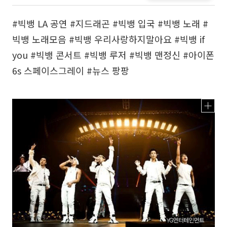
#빅뱅 LA 공연 #지드래곤 #빅뱅 입국 #빅뱅 노래 #
빅뱅 노래모음 #빅뱅 우리사랑하지말아요 #빅뱅 if
you #빅뱅 콘서트 #빅뱅 루저 #빅뱅 맨정신 #아이폰
6s 스페이스그레이 #뉴스 팡팡