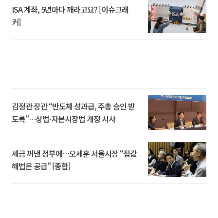
ISA 계좌, 5년마다 깨라고요? [이슈크래
커]
김정관 장관 “반도체 성과급, 주총 승인 받
도록”…상법·자본시장법 개정 시사
세금 꺼낸 정부에…오세훈 서울시장 “집값
해법은 공급” [종합]