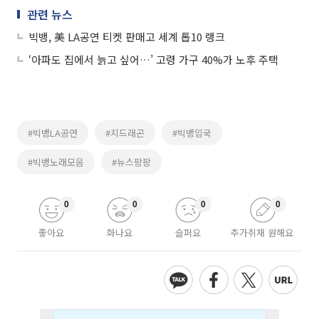
관련 뉴스
빅뱅, 美 LA공연 티켓 판매고 세계 톱10 랭크
‘아파도 집에서 늙고 싶어…’ 고령 가구 40%가 노후 주택
#빅뱅LA공연
#지드래곤
#빅뱅입국
#빅뱅노래모음
#뉴스팡팡
0
0
0
0
좋아요
화나요
슬퍼요
추가취재 원해요