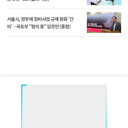
서울시, 정부에 정비사업 규제 완화 '건
의'⋯국토부 "협의 중" 입장만 [종합]