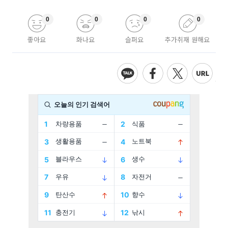
0
0
0
0
좋아요
화나요
슬퍼요
추가취재 원해요