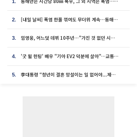
동해안은 시간당 80㎜ 폭우, 그 외 지역은 폭염…‘극과 극 날씨’
1.
[내일 날씨] 폭염 한풀 꺾여도 무더위 계속⋯동해안 이틀 연속 비
2.
임영웅, 어느덧 데뷔 10주년⋯"가진 것 없던 시절, 내 앞엔 20명의 팬뿐"
3.
'굿 윌 헌팅' 배우 "기아 EV2 덕분에 살아"…교통사고 후 안전성 극찬
4.
李대통령 “청년이 결혼 망설이는 일 없어야...제도상 불이익 조사”
5.