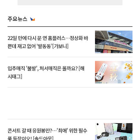
주요뉴스
22일 만에 다시 문 연 홈플러스…정상화 바
쁜데 재고 없어 ‘발동동’[가보니]
입추매직 '불발', 처서매직은 올까요? [해
시태그]
콘서트 갈 때 응원봉만?⋯'최애' 위한 필수
품 등장이오! [솔드아웃]