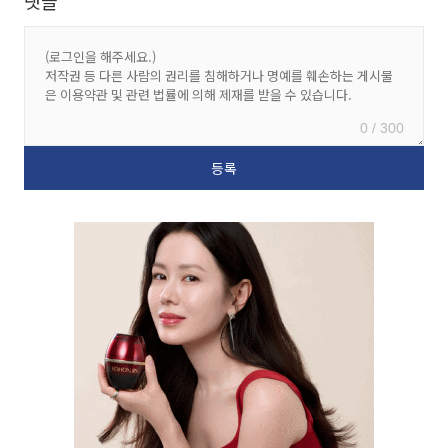
댓글
0 / 300