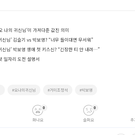
오 나의 귀신님’이 가져다준 값진 의미
 귀신님’ 김슬기 vs 박보영? “너무 들이대면 무서워”
 귀신님’ 박보영 생애 첫 키스신? “긴장한 티 안 내려…”
 첫 일자리 도전 설명서
미
#오나의귀신님
#거미조정석
#박보영
0
0
화나요
슬퍼요
추