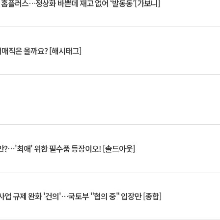
연 홈플러스…정상화 바쁜데 재고 없어 ‘발동동’[가보니]
서매직은 올까요? [해시태그]
?⋯'최애' 위한 필수품 등장이오! [솔드아웃]
업 규제 완화 '건의'⋯국토부 "협의 중" 입장만 [종합]