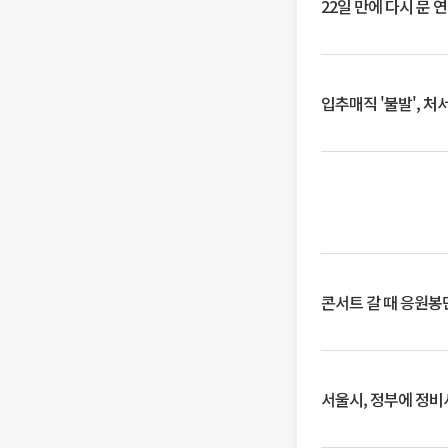
22일 만에 다시 문 
입추매직 '불발', 처
콘서트 갈 때 응원봉만
서울시, 정부에 정비사