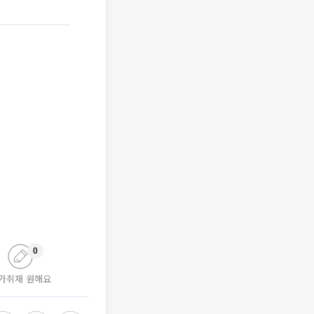
0
가취재 원해요