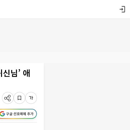
귀신님’ 애
구글 선호매체 추가