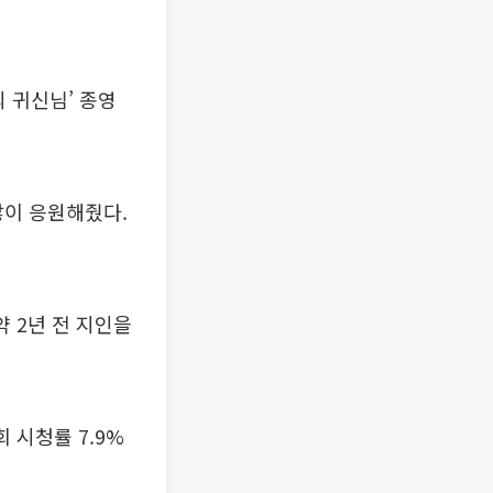
의 귀신님’ 종영
많이 응원해줬다.
약 2년 전 지인을
 시청률 7.9%