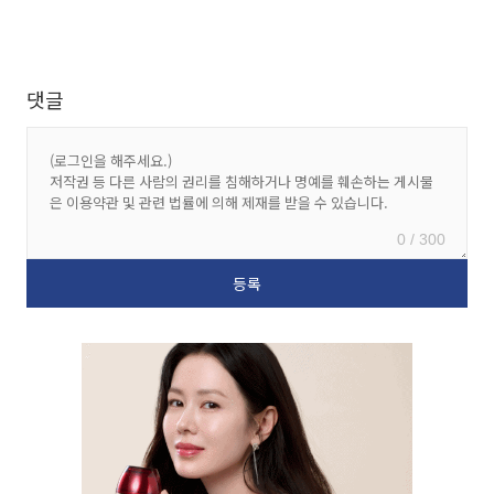
댓글
0 / 300