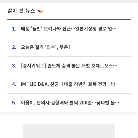
많이 본 뉴스
태풍 '돌핀' 오키나와 접근…일본기상청 경로 업데이트
1.
오늘은 절기 '입추', 뜻은?
2.
[증시키워드] 반도체 충격 뚫은 개별 호재...포스코퓨처엠·에코프로·한화솔루션 '눈길'
3.
iM "LIG D&A, 천궁-II 매출 하반기 회복 전망…방산 톱픽 유지"
4.
아옳이, 한의사 김형배와 벌써 200일⋯꽃다발 들고 "프러포즈 아냐"
5.