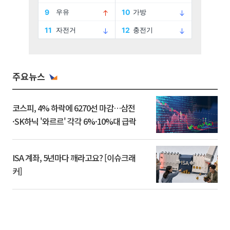
주요뉴스
코스피, 4% 하락에 6270선 마감…삼전
·SK하닉 '와르르' 각각 6%·10%대 급락
ISA 계좌, 5년마다 깨라고요? [이슈크래
커]