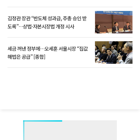
김정관 장관 “반도체 성과급, 주총 승인 받
도록”…상법·자본시장법 개정 시사
세금 꺼낸 정부에…오세훈 서울시장 “집값
해법은 공급” [종합]