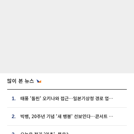
많이 본 뉴스
태풍 '돌핀' 오키나와 접근…일본기상청 경로 업데이트
1.
빅뱅, 20주년 기념 '새 뱅봉' 선보인다⋯콘서트 앞두고 팝업 개최
2.