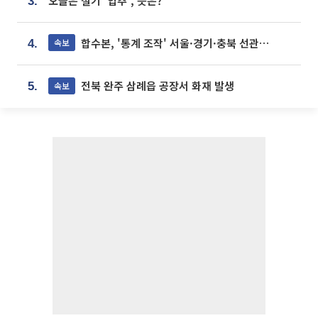
오늘은 절기 '입추', 뜻은?
3.
합수본, '통계 조작' 서울·경기·충북 선관위 등 추가 압수수색
속보
4.
전북 완주 삼례읍 공장서 화재 발생
속보
5.