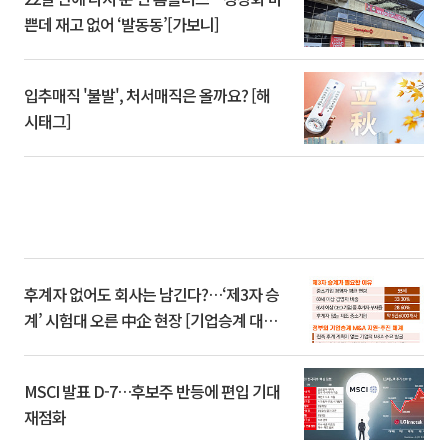
쁜데 재고 없어 ‘발동동’[가보니]
입추매직 '불발', 처서매직은 올까요? [해
시태그]
후계자 없어도 회사는 남긴다?…‘제3자 승
계’ 시험대 오른 中企 현장 [기업승계 대전
환]
MSCI 발표 D-7…후보주 반등에 편입 기대
재점화