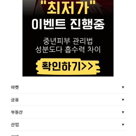
마켓
금융
부동산
산업