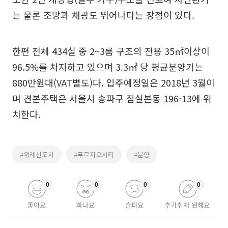
는 물론 조망과 채광도 뛰어나다는 장점이 있다.
한편 전체 434실 중 2~3룸 구조의 전용 35㎡이상이
96.5%를 차지하고 있으며 3.3㎡ 당 평균분양가는
880만원대(VAT별도)다. 입주예정일은 2018년 3월이
며 견본주택은 서울시 송파구 잠실본동 196-13에 위
치한다.
#위례신도시
#푸르지오시티
#분양
0
0
0
0
좋아요
화나요
슬퍼요
추가취재 원해요