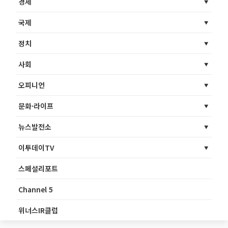
경제
국제
정치
사회
오피니언
문화·라이프
뉴스발전소
이투데이TV
스페셜리포트
Channel 5
위너스IR클럽