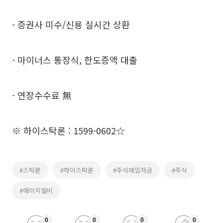
- 증권사 미수/신용 실시간 상환
- 마이너스 통장식, 한도증액 대출
- 연장수수료 無
※ 하이스탁론 : 1599-0602☆
#스탁론
#하이스탁론
#주식매입자금
#주식
#에이치엘비
0
0
0
0