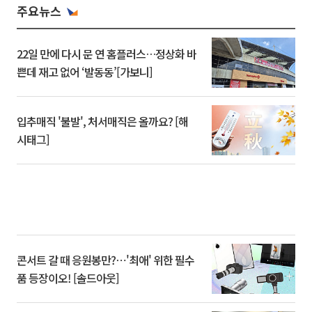
주요뉴스
22일 만에 다시 문 연 홈플러스…정상화 바
쁜데 재고 없어 ‘발동동’[가보니]
입추매직 '불발', 처서매직은 올까요? [해
시태그]
콘서트 갈 때 응원봉만?⋯'최애' 위한 필수
품 등장이오! [솔드아웃]