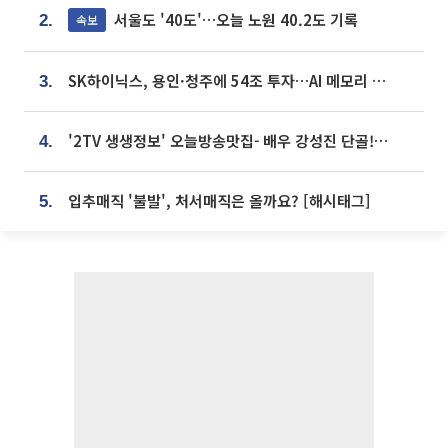
서울도 '40도'…오늘 노원 40.2도 기록
속보
2.
SK하이닉스, 용인·청주에 54조 투자…AI 메모리 생산기지 키운다
3.
'2TV 생생정보' 오늘방송맛집- 배우 강성진 단골! 쌀국수ㆍ푸팟퐁 커리 맛집 '블○○○'
4.
입추매직 '불발', 처서매직은 올까요? [해시태그]
5.