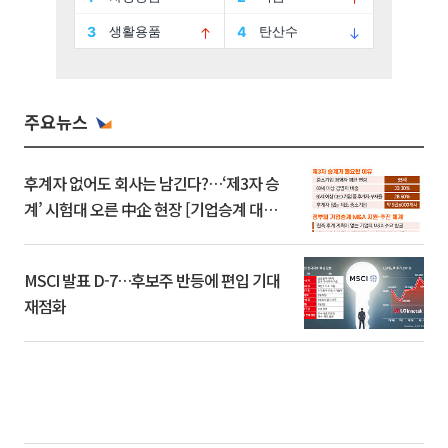
주요뉴스
후계자 없어도 회사는 남긴다?…‘제3자 승
계’ 시험대 오른 中企 현장 [기업승계 대전
환]
MSCI 발표 D-7…후보주 반등에 편입 기대
재점화