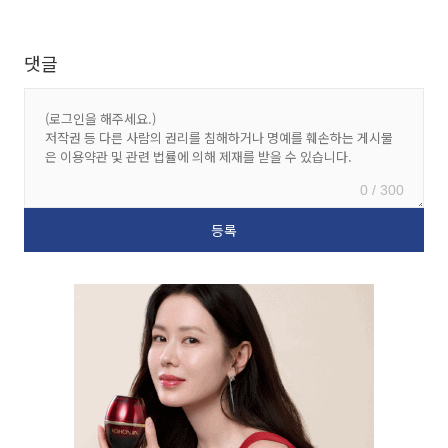
댓글
0 / 300