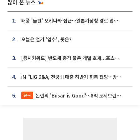
많이 본 뉴스
태풍 '돌핀' 오키나와 접근…일본기상청 경로 업데이트
1.
오늘은 절기 '입추', 뜻은?
2.
[증시키워드] 반도체 충격 뚫은 개별 호재...포스코퓨처엠·에코프로·한화솔루션 '눈길'
3.
iM "LIG D&A, 천궁-II 매출 하반기 회복 전망…방산 톱픽 유지"
4.
논란의 'Busan is Good'…8억 도시브랜드, 용산 대통령실 CI 업체가 수행
단독
5.