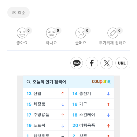
#이희준
0
0
0
0
좋아요
화나요
슬퍼요
추가취재 원해요