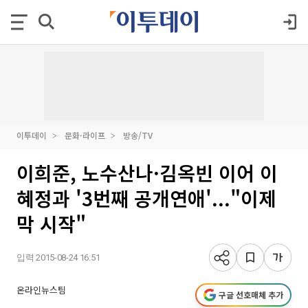
이투데이
문화·라이프
방송/TV
이희준, 노수산나·김옥빈 이어 이
혜정과 '3번째 공개연애'..."이제
막 시작"
입력 2015-08-24 16:51
온라인뉴스팀
구글 선호매체 추가