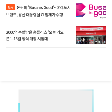
논란의 'Busan is Good'…8억 도시
단독
브랜드, 용산 대통령실 CI 업체가 수행
2000억 수혈받은 홈플러스 ‘오늘 가오
픈’...13일 정식 개장 시험대