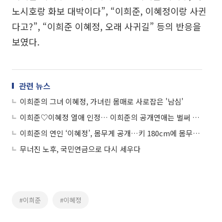
노시호랑 화보 대박이다”, “이희준, 이혜정이랑 사귄
다고?”, “이희준 이혜정, 오래 사귀길” 등의 반응을
보였다.
관련 뉴스
이희준의 그녀 이혜정, 가녀린 몸매로 사로잡은 '남심'
이희준♡이혜정 열애 인정… 이희준의 공개연애는 벌써 3번째?
이희준의 연인 ‘이혜정’, 몸무게 공개…키 180cm에 몸무게 50kg? '깜짝'
무너진 노후, 국민연금으로 다시 세우다
#이희준
#이혜정