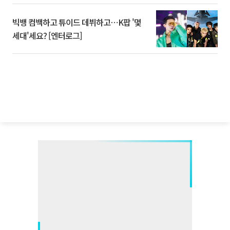
빅뱅 컴백하고 튜이드 데뷔하고⋯K팝 '몇
세대'세요? [엔터로그]