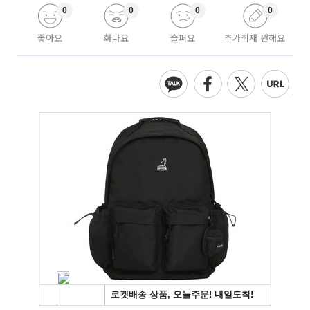
0
0
0
0
좋아요
화나요
슬퍼요
추가취재 원해요