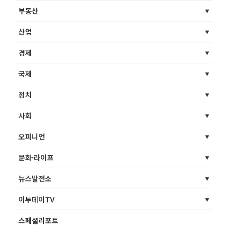
부동산
산업
경제
국제
정치
사회
오피니언
문화·라이프
뉴스발전소
이투데이TV
스페셜리포트