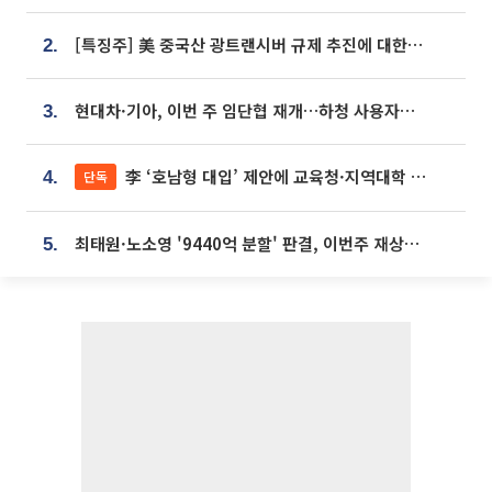
[특징주] 美 중국산 광트랜시버 규제 추진에 대한광통신 등 광통신株 강세
2.
현대차·기아, 이번 주 임단협 재개…하청 사용자성 재심도 ‘변수’
3.
李 ‘호남형 대입’ 제안에 교육청·지역대학 서·논술형 입시 연계 '착수'
단독
4.
최태원·노소영 '9440억 분할' 판결, 이번주 재상고 여부 주목
5.