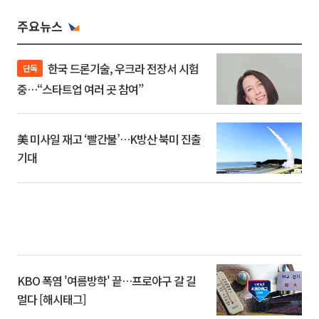
주요뉴스
한국 드론기술, 우크라 전장서 시험
단독
중…“스타트업 여러 곳 참여”
美 미사일 재고 ‘빨간불’…K방산 북미 진출
기대
KBO 폭염 '여름방학' 끝…프로야구 갈 길
멀다 [해시태그]