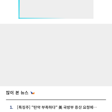
많이 본 뉴스
[특징주] “탄약 부족하다“ 美 국방부 증산 요청에⋯국내 방산주 급등세
1.