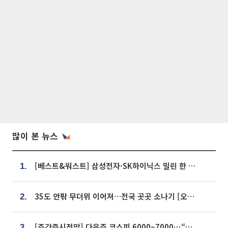
많이 본 뉴스
[베스트&워스트] 삼성전자·SK하이닉스 밀린 한 주…상상인증권은 85% 급등
1.
35도 안팎 무더위 이어져…전국 곳곳 소나기 [오늘 날씨]
2.
[주간증시전망] 다음주 코스피 6000~7000⋯“外人 수급은 정책이 변수”
3.