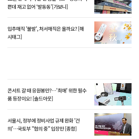
쁜데 재고 없어 ‘발동동’[가보니]
입추매직 '불발', 처서매직은 올까요? [해
시태그]
콘서트 갈 때 응원봉만?⋯'최애' 위한 필수
품 등장이오! [솔드아웃]
서울시, 정부에 정비사업 규제 완화 '건
의'⋯국토부 "협의 중" 입장만 [종합]