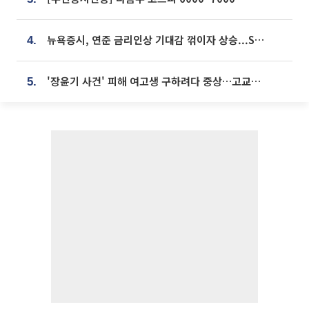
뉴욕증시, 연준 금리인상 기대감 꺾이자 상승...S&P500 사상 최고치 [종합]
4.
'장윤기 사건' 피해 여고생 구하려다 중상…고교생 의상자 지정
5.