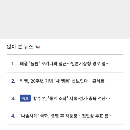
많이 본 뉴스
태풍 '돌핀' 오키나와 접근…일본기상청 경로 업데이트
1.
빅뱅, 20주년 기념 '새 뱅봉' 선보인다⋯콘서트 앞두고 팝업 개최
2.
합수본, '통계 조작' 서울·경기·충북 선관위 등 추가 압수수색
속보
3.
‘나솔사계’ 국화, 결별 후 재등장⋯첫인상 투표 휩쓸고 ‘인기녀’ 등극
4.