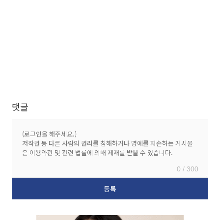
댓글
0 / 300