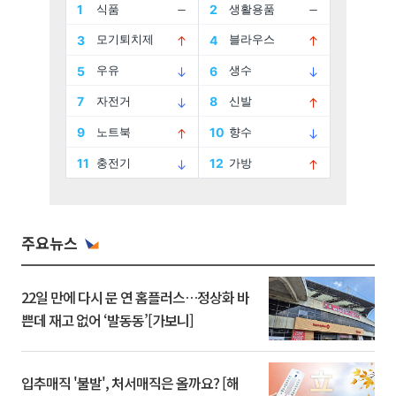
주요뉴스
22일 만에 다시 문 연 홈플러스…정상화 바
쁜데 재고 없어 ‘발동동’[가보니]
입추매직 '불발', 처서매직은 올까요? [해