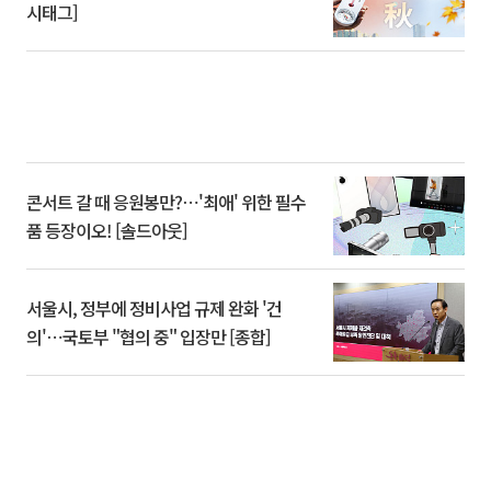
시태그]
콘서트 갈 때 응원봉만?⋯'최애' 위한 필수
품 등장이오! [솔드아웃]
서울시, 정부에 정비사업 규제 완화 '건
의'⋯국토부 "협의 중" 입장만 [종합]