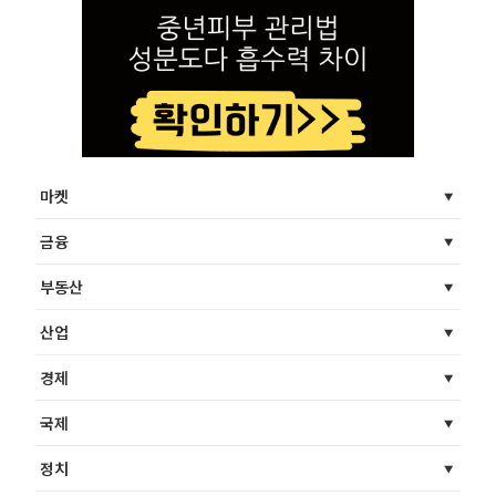
마켓
금융
부동산
산업
경제
국제
정치