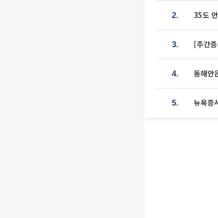
35도 
2.
[주간증
3.
동해안은
4.
뉴욕증시
5.