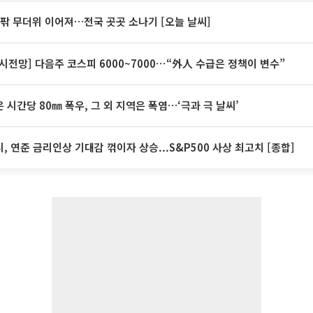
안팎 무더위 이어져…전국 곳곳 소나기 [오늘 날씨]
시전망] 다음주 코스피 6000~7000⋯“外人 수급은 정책이 변수”
 시간당 80㎜ 폭우, 그 외 지역은 폭염…‘극과 극 날씨’
, 연준 금리인상 기대감 꺾이자 상승...S&P500 사상 최고치 [종합]