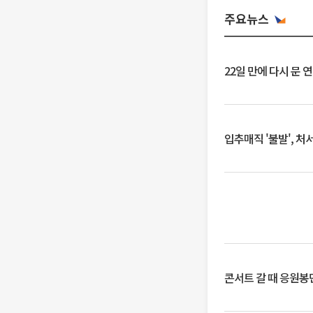
주요뉴스
22일 만에 다시 문 
입추매직 '불발', 처
콘서트 갈 때 응원봉만