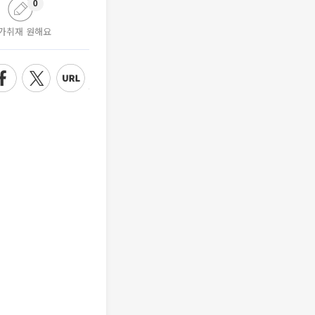
0
가취재 원해요