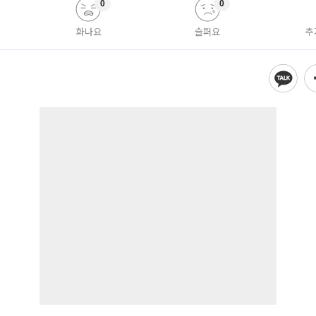
0
0
화나요
슬퍼요
추