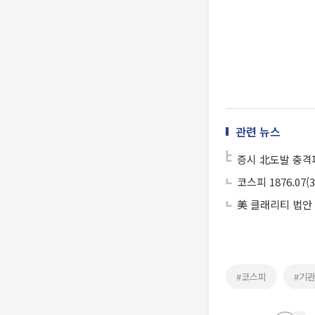
관련 뉴스
증시 北도발 충격파
코스피 1876.07(3
美 클래리티 법안
#코스피
#기