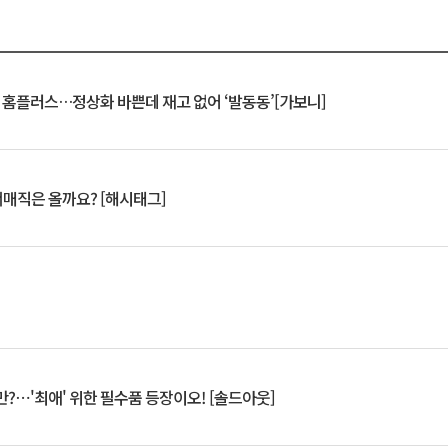
연 홈플러스…정상화 바쁜데 재고 없어 ‘발동동’[가보니]
서매직은 올까요? [해시태그]
?⋯'최애' 위한 필수품 등장이오! [솔드아웃]