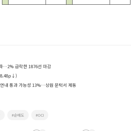
…2% 급락한 1876선 마감
8.48p↓)
 연내 통과 가능성 13%…상원 문턱서 제동
관
#순매도
#OCI