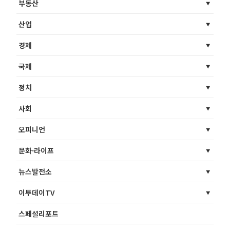
부동산
산업
경제
국제
정치
사회
오피니언
문화·라이프
뉴스발전소
이투데이TV
스페셜리포트