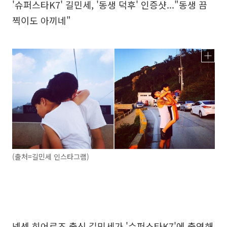
'슈퍼스타K7' 길민세, '동생 덕후' 인증샷..."동생 끔
찍이도 아끼네"
(출처=길민세 인스타그램)
넥센 히어로즈 출신 길민세가 '슈퍼스타K7'에 출연해