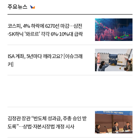
주요뉴스
코스피, 4% 하락에 6270선 마감…삼전
·SK하닉 '와르르' 각각 6%·10%대 급락
ISA 계좌, 5년마다 깨라고요? [이슈크래
커]
김정관 장관 “반도체 성과급, 주총 승인 받
도록”…상법·자본시장법 개정 시사