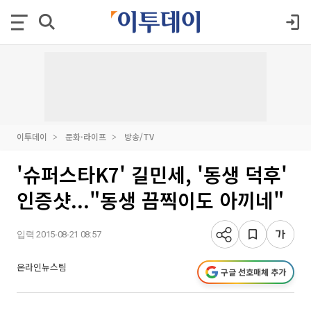
이투데이
문화·라이프
방송/TV
'슈퍼스타K7' 길민세, '동생 덕후'
인증샷..."동생 끔찍이도 아끼네"
입력 2015-08-21 08:57
온라인뉴스팀
구글 선호매체 추가