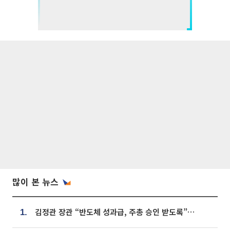
많이 본 뉴스
김정관 장관 “반도체 성과급, 주총 승인 받도록”…상법·자본시장법 개정 시사
1.