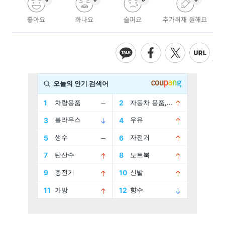
좋아요
화나요
슬퍼요
추가취재 원해요