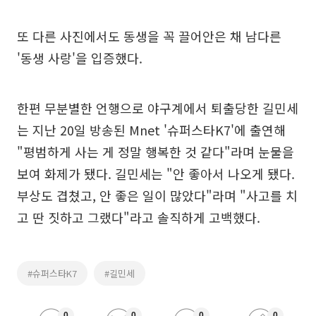
또 다른 사진에서도 동생을 꼭 끌어안은 채 남다른
'동생 사랑'을 입증했다.
한편 무분별한 언행으로 야구계에서 퇴출당한 길민세
는 지난 20일 방송된 Mnet '슈퍼스타K7'에 출연해
"평범하게 사는 게 정말 행복한 것 같다"라며 눈물을
보여 화제가 됐다. 길민세는 "안 좋아서 나오게 됐다.
부상도 겹쳤고, 안 좋은 일이 많았다"라며 "사고를 치
고 딴 짓하고 그랬다"라고 솔직하게 고백했다.
#슈퍼스타K7
#길민세
0
0
0
0