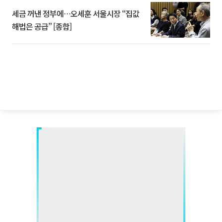
세금 꺼낸 정부에…오세훈 서울시장 “집값
해법은 공급” [종합]