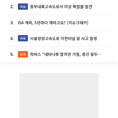
중부내륙고속도로서 미상 폭발물 발견
속보
2.
ISA 계좌, 5년마다 깨라고요? [이슈크래커]
3.
서울양양고속도로 이천터널 앞 사고 발생
속보
4.
하마스 “네타냐후 합의안 거절, 총선 앞두고 시간 끌기”
단독
5.