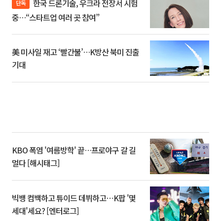
한국 드론기술, 우크라 전장서 시험
단독
중…“스타트업 여러 곳 참여”
美 미사일 재고 ‘빨간불’…K방산 북미 진출
기대
KBO 폭염 '여름방학' 끝…프로야구 갈 길
멀다 [해시태그]
빅뱅 컴백하고 튜이드 데뷔하고⋯K팝 '몇
세대'세요? [엔터로그]