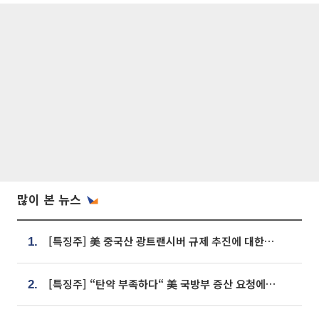
많이 본 뉴스
[특징주] 美 중국산 광트랜시버 규제 추진에 대한광통신 등 광통신株 강세
1.
[특징주] “탄약 부족하다“ 美 국방부 증산 요청에⋯국내 방산주 급등세
2.