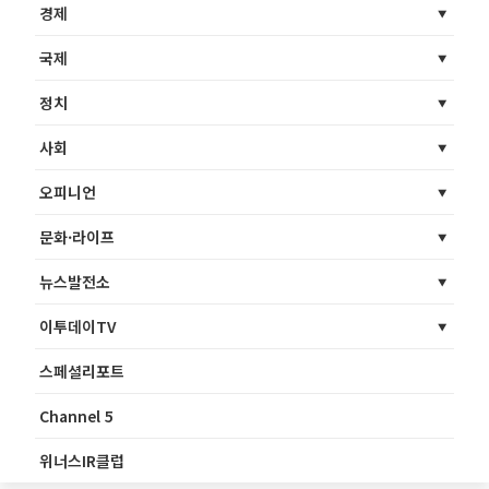
경제
국제
정치
사회
오피니언
문화·라이프
뉴스발전소
이투데이TV
스페셜리포트
Channel 5
위너스IR클럽