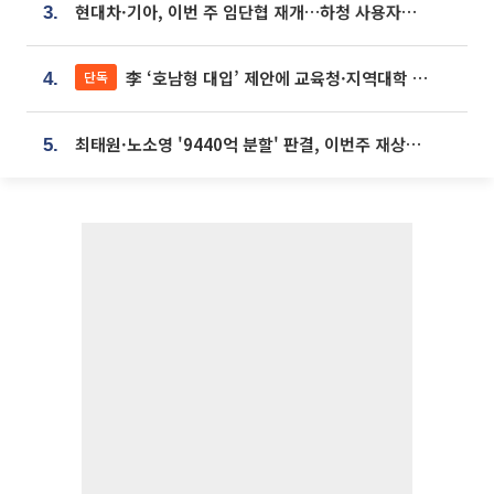
현대차·기아, 이번 주 임단협 재개…하청 사용자성 재심도 ‘변수’
3.
李 ‘호남형 대입’ 제안에 교육청·지역대학 서·논술형 입시 연계 '착수'
단독
4.
최태원·노소영 '9440억 분할' 판결, 이번주 재상고 여부 주목
5.