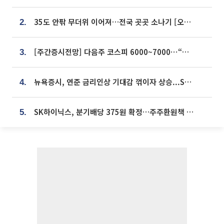
35도 안팎 무더위 이어져…전국 곳곳 소나기 [오늘 날씨]
2.
[주간증시전망] 다음주 코스피 6000~7000⋯“外人 수급은 정책이 변수”
3.
뉴욕증시, 연준 금리인상 기대감 꺾이자 상승...S&P500 사상 최고치 [종합]
4.
SK하이닉스, 분기배당 375원 확정…주주환원책 9월로 앞당겨 발표
5.