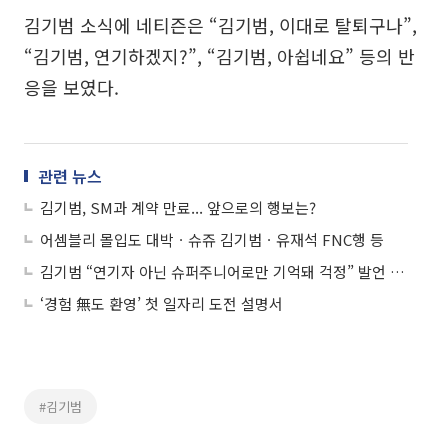
김기범 소식에 네티즌은 “김기범, 이대로 탈퇴구나”,
“김기범, 연기하겠지?”, “김기범, 아쉽네요” 등의 반
응을 보였다.
관련 뉴스
김기범, SM과 계약 만료... 앞으로의 행보는?
어셈블리 몰입도 대박ㆍ슈쥬 김기범ㆍ유재석 FNC행 등
김기범 “연기자 아닌 슈퍼주니어로만 기억돼 걱정” 발언 ‘슈주팬들 섭섭하겠네’
‘경험 無도 환영’ 첫 일자리 도전 설명서
#김기범