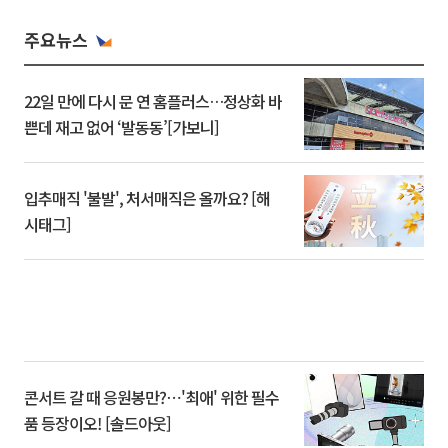
주요뉴스
22일 만에 다시 문 연 홈플러스…정상화 바
쁜데 재고 없어 ‘발동동’[가보니]
입추매직 '불발', 처서매직은 올까요? [해
시태그]
콘서트 갈 때 응원봉만?⋯'최애' 위한 필수
품 등장이오! [솔드아웃]