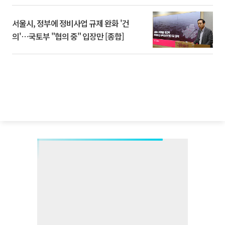
서울시, 정부에 정비사업 규제 완화 '건
의'⋯국토부 "협의 중" 입장만 [종합]