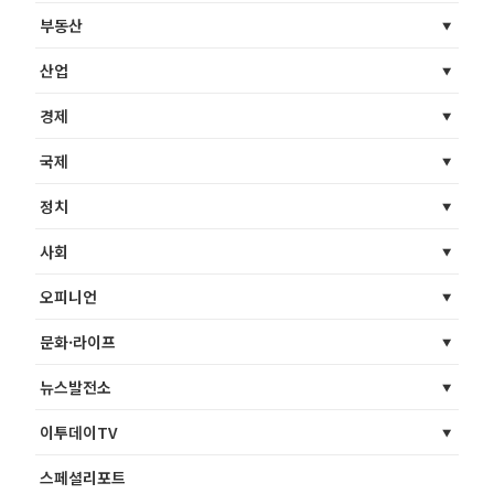
부동산
산업
경제
국제
정치
사회
오피니언
문화·라이프
뉴스발전소
이투데이TV
스페셜리포트