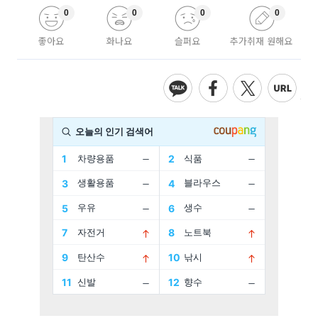
0
0
0
0
좋아요
화나요
슬퍼요
추가취재 원해요