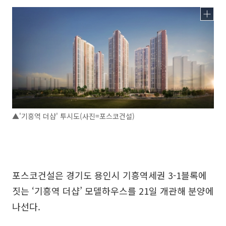
▲'기흥역 더샵' 투시도(사진=포스코건설)
포스코건설은 경기도 용인시 기흥역세권 3-1블록에
짓는 ‘기흥역 더샵’ 모델하우스를 21일 개관해 분양에
나선다.