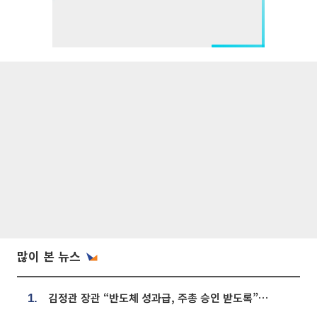
많이 본 뉴스
김정관 장관 “반도체 성과급, 주총 승인 받도록”…상법·자본시장법 개정 시사
1.