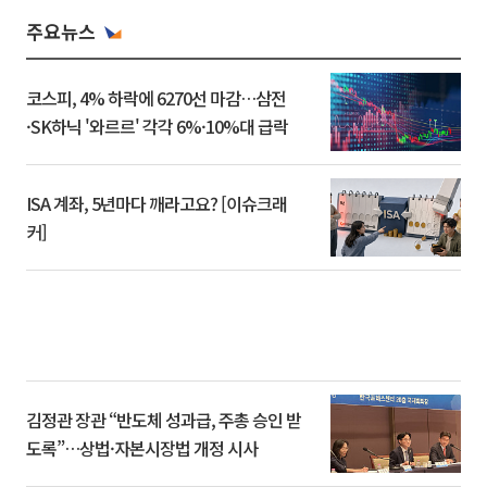
주요뉴스
코스피, 4% 하락에 6270선 마감…삼전
·SK하닉 '와르르' 각각 6%·10%대 급락
ISA 계좌, 5년마다 깨라고요? [이슈크래
커]
김정관 장관 “반도체 성과급, 주총 승인 받
도록”…상법·자본시장법 개정 시사