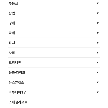
부동산
산업
경제
국제
정치
사회
오피니언
문화·라이프
뉴스발전소
이투데이TV
스페셜리포트