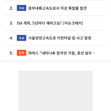
중부내륙고속도로서 미상 폭발물 발견
속보
2.
ISA 계좌, 5년마다 깨라고요? [이슈크래커]
3.
서울양양고속도로 이천터널 앞 사고 발생
속보
4.
하마스 “네타냐후 합의안 거절, 총선 앞두고 시간 끌기”
단독
5.