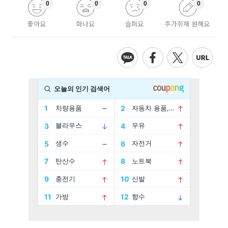
0
0
0
0
좋아요
화나요
슬퍼요
추가취재 원해요