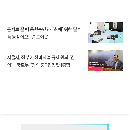
콘서트 갈 때 응원봉만?⋯'최애' 위한 필수
품 등장이오! [솔드아웃]
서울시, 정부에 정비사업 규제 완화 '건
의'⋯국토부 "협의 중" 입장만 [종합]