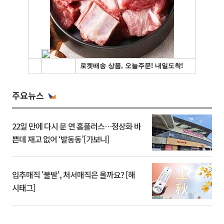
주요뉴스
22일 만에 다시 문 연 홈플러스…정상화 바
쁜데 재고 없어 ‘발동동’[가보니]
입추매직 '불발', 처서매직은 올까요? [해
시태그]