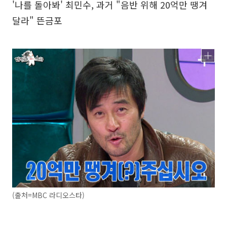
'나를 돌아봐' 최민수, 과거 "음반 위해 20억만 땡겨
달라" 뜬금포
(출처=MBC 라디오스타)