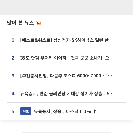
많이 본 뉴스
[베스트&워스트] 삼성전자·SK하이닉스 밀린 한 주…상상인증권은 85% 급등
1.
35도 안팎 무더위 이어져…전국 곳곳 소나기 [오늘 날씨]
2.
[주간증시전망] 다음주 코스피 6000~7000⋯“外人 수급은 정책이 변수”
3.
뉴욕증시, 연준 금리인상 기대감 꺾이자 상승...S&P500 사상 최고치 [종합]
4.
뉴욕증시, 상승...나스닥 1.3% ↑
속보
5.