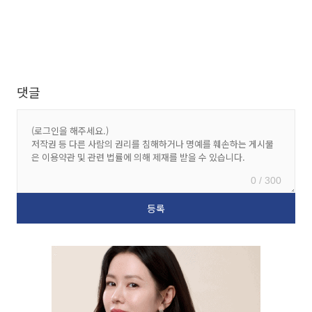
댓글
0 / 300