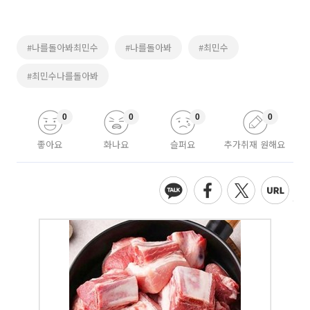
#나를돌아봐최민수
#나를돌아봐
#최민수
#최민수나를돌아봐
0
0
0
0
좋아요
화나요
슬퍼요
추가취재 원해요