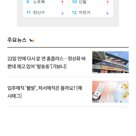
주요뉴스
22일 만에 다시 문 연 홈플러스…정상화 바
쁜데 재고 없어 ‘발동동’[가보니]
입추매직 '불발', 처서매직은 올까요? [해
시태그]