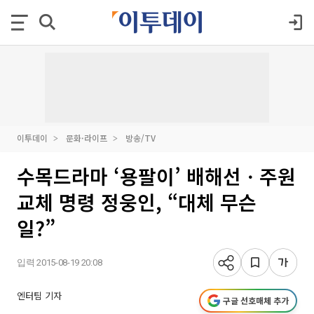
이투데이
문화·라이프
방송/TV
수목드라마 ‘용팔이’ 배해선ㆍ주원
교체 명령 정웅인, “대체 무슨
일?”
입력 2015-08-19 20:08
엔터팀 기자
구글 선호매체 추가