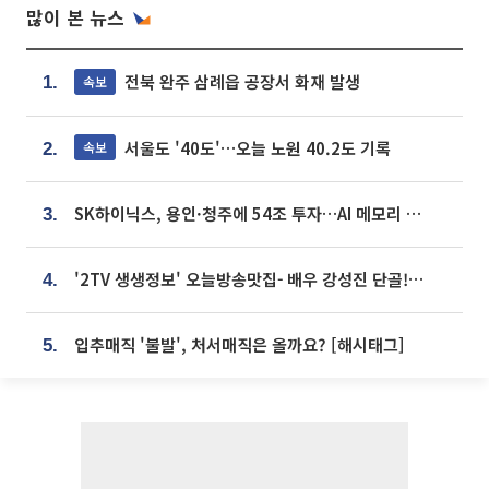
많이 본 뉴스
전북 완주 삼례읍 공장서 화재 발생
속보
1.
서울도 '40도'…오늘 노원 40.2도 기록
속보
2.
SK하이닉스, 용인·청주에 54조 투자…AI 메모리 생산기지 키운다
3.
'2TV 생생정보' 오늘방송맛집- 배우 강성진 단골! 쌀국수ㆍ푸팟퐁 커리 맛집 '블○○○'
4.
입추매직 '불발', 처서매직은 올까요? [해시태그]
5.