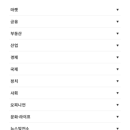
마켓
금융
부동산
산업
경제
국제
정치
사회
오피니언
문화·라이프
뉴스발전소