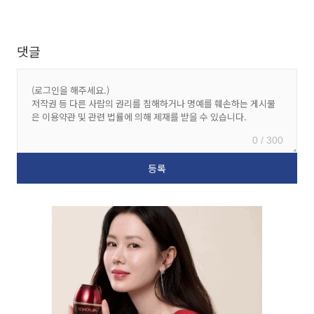
댓글
0 / 300