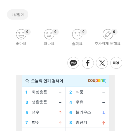
#용팔이
0
0
0
0
좋아요
화나요
슬퍼요
추가취재 원해요