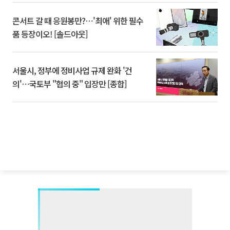
콘서트 갈 때 응원봉만?⋯'최애' 위한 필수
품 등장이오! [솔드아웃]
서울시, 정부에 정비사업 규제 완화 '건
의'⋯국토부 "협의 중" 입장만 [종합]