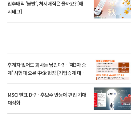
입추매직 '불발', 처서매직은 올까요? [해
시태그]
후계자 없어도 회사는 남긴다?…‘제3자 승
계’ 시험대 오른 中企 현장 [기업승계 대전
환]
MSCI 발표 D-7…후보주 반등에 편입 기대
재점화