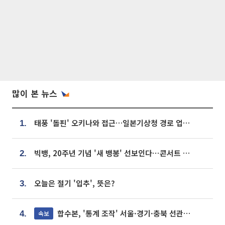
많이 본 뉴스
태풍 '돌핀' 오키나와 접근…일본기상청 경로 업데이트
1.
빅뱅, 20주년 기념 '새 뱅봉' 선보인다⋯콘서트 앞두고 팝업 개최
2.
오늘은 절기 '입추', 뜻은?
3.
합수본, '통계 조작' 서울·경기·충북 선관위 등 추가 압수수색
속보
4.