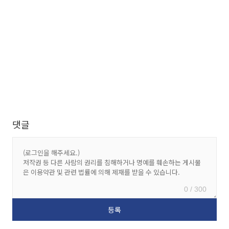
댓글
0 / 300