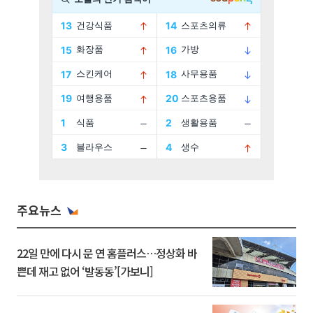
주요뉴스
22일 만에 다시 문 연 홈플러스…정상화 바
쁜데 재고 없어 ‘발동동’[가보니]