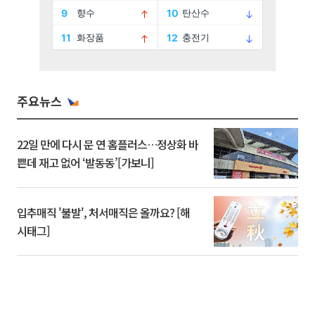
주요뉴스
22일 만에 다시 문 연 홈플러스…정상화 바
쁜데 재고 없어 ‘발동동’[가보니]
입추매직 '불발', 처서매직은 올까요? [해
시태그]