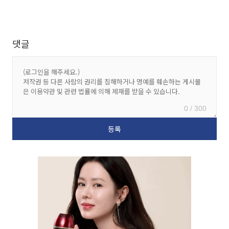
댓글
0 / 300