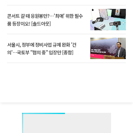
콘서트 갈 때 응원봉만?⋯'최애' 위한 필수
품 등장이오! [솔드아웃]
서울시, 정부에 정비사업 규제 완화 '건
의'⋯국토부 "협의 중" 입장만 [종합]