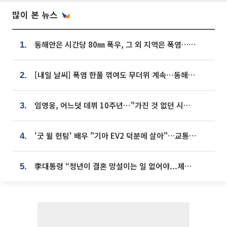
많이 본 뉴스
동해안은 시간당 80㎜ 폭우, 그 외 지역은 폭염…‘극과 극 날씨’
1.
[내일 날씨] 폭염 한풀 꺾여도 무더위 계속⋯동해안 이틀 연속 비
2.
임영웅, 어느덧 데뷔 10주년⋯"가진 것 없던 시절, 내 앞엔 20명의 팬뿐"
3.
'굿 윌 헌팅' 배우 "기아 EV2 덕분에 살아"…교통사고 후 안전성 극찬
4.
李대통령 “청년이 결혼 망설이는 일 없어야...제도상 불이익 조사”
5.