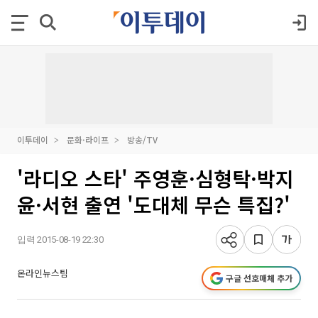
이투데이
문화·라이프
방송/TV
'라디오 스타' 주영훈·심형탁·박지
윤·서현 출연 '도대체 무슨 특집?'
입력 2015-08-19 22:30
온라인뉴스팀
구글 선호매체 추가