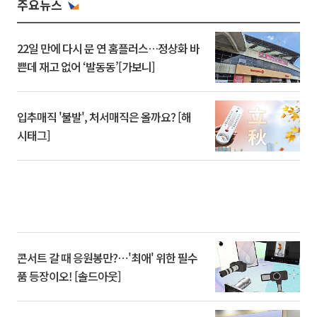
주요뉴스
22일 만에 다시 문 연 홈플러스…정상화 바
쁜데 재고 없어 ‘발동동’[가보니]
입추매직 '불발', 처서매직은 올까요? [해
시태그]
콘서트 갈 때 응원봉만?⋯'최애' 위한 필수
품 등장이오! [솔드아웃]