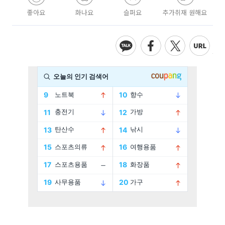
좋아요
화나요
슬퍼요
추가취재 원해요