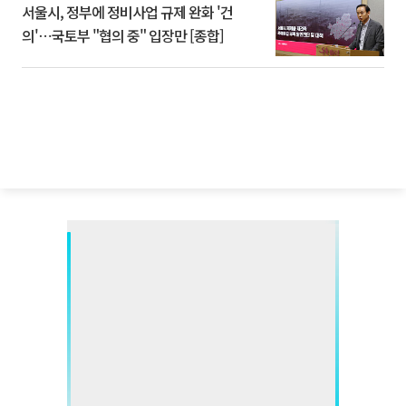
서울시, 정부에 정비사업 규제 완화 '건
의'⋯국토부 "협의 중" 입장만 [종합]