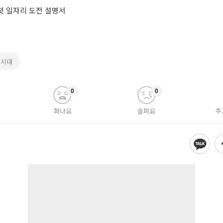
 첫 일자리 도전 설명서
녀시대
0
0
화나요
슬퍼요
추