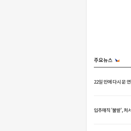
주요뉴스
22일 만에 다시 문 
입추매직 '불발', 처