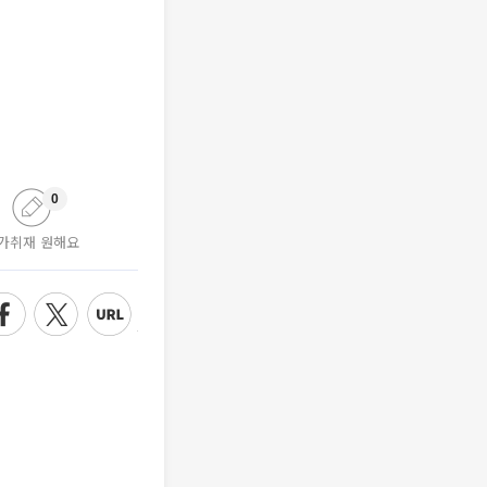
0
가취재 원해요