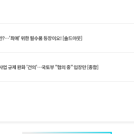
?⋯'최애' 위한 필수품 등장이오! [솔드아웃]
업 규제 완화 '건의'⋯국토부 "협의 중" 입장만 [종합]