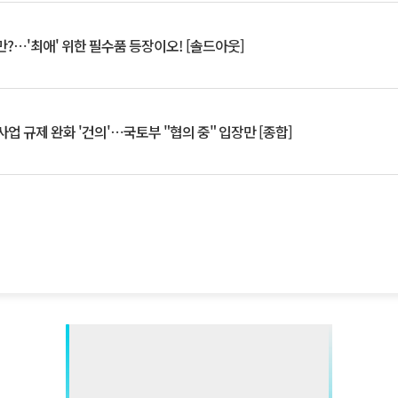
?⋯'최애' 위한 필수품 등장이오! [솔드아웃]
업 규제 완화 '건의'⋯국토부 "협의 중" 입장만 [종합]