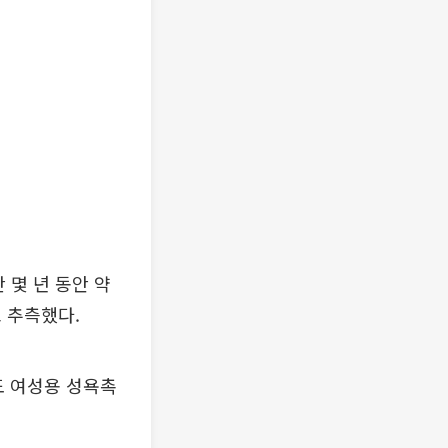
 몇 년 동안 약
 추측했다.
도 여성용 성욕촉