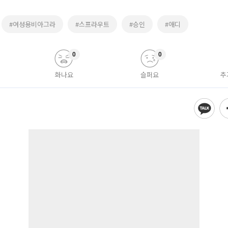
#여성용비아그라
#스프라우트
#승인
#애디
0
0
화나요
슬퍼요
추