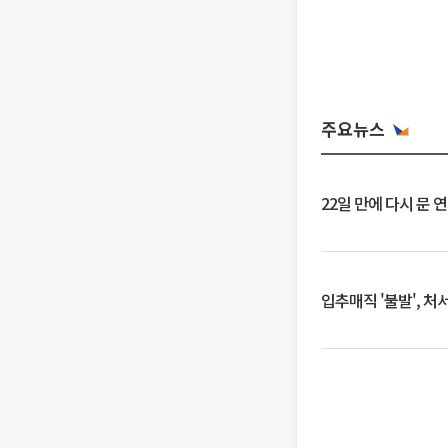
주요뉴스
22일 만에 다시 문 
입추매직 '불발', 처