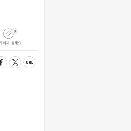
0
가취재 원해요