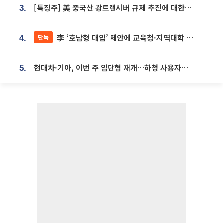
[특징주] 美 중국산 광트랜시버 규제 추진에 대한광통신 등 광통신株 강세
3.
李 ‘호남형 대입’ 제안에 교육청·지역대학 서·논술형 입시 연계 '착수'
단독
4.
현대차·기아, 이번 주 임단협 재개…하청 사용자성 재심도 ‘변수’
5.