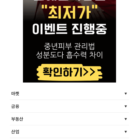
마켓
금융
부동산
산업