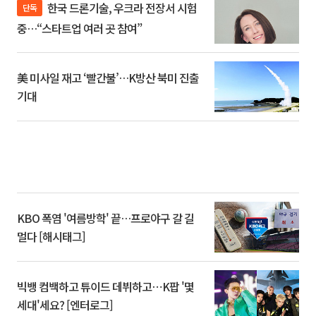
한국 드론기술, 우크라 전장서 시험
단독
중…“스타트업 여러 곳 참여”
美 미사일 재고 ‘빨간불’…K방산 북미 진출
기대
KBO 폭염 '여름방학' 끝…프로야구 갈 길
멀다 [해시태그]
빅뱅 컴백하고 튜이드 데뷔하고⋯K팝 '몇
세대'세요? [엔터로그]