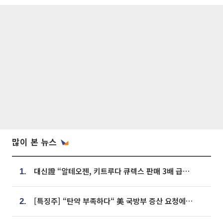
많이 본 뉴스
대신證 “알테오젠, 키트루다 큐렉스 판매 3배 급증…목표가 41만원 상향”
1.
[특징주] “탄약 부족하다“ 美 국방부 증산 요청에⋯국내 방산주 급등세
2.