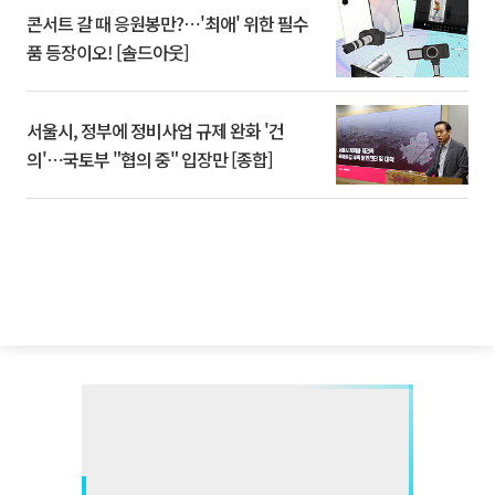
콘서트 갈 때 응원봉만?⋯'최애' 위한 필수
품 등장이오! [솔드아웃]
서울시, 정부에 정비사업 규제 완화 '건
의'⋯국토부 "협의 중" 입장만 [종합]