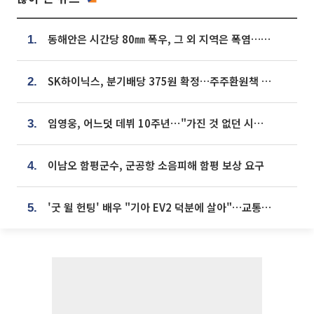
동해안은 시간당 80㎜ 폭우, 그 외 지역은 폭염…‘극과 극 날씨’
1.
SK하이닉스, 분기배당 375원 확정…주주환원책 9월로 앞당겨 발표
2.
임영웅, 어느덧 데뷔 10주년⋯"가진 것 없던 시절, 내 앞엔 20명의 팬뿐"
3.
이남오 함평군수, 군공항 소음피해 함평 보상 요구
4.
'굿 윌 헌팅' 배우 "기아 EV2 덕분에 살아"…교통사고 후 안전성 극찬
5.