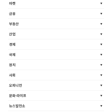
마켓
금융
부동산
산업
경제
국제
정치
사회
오피니언
문화·라이프
뉴스발전소