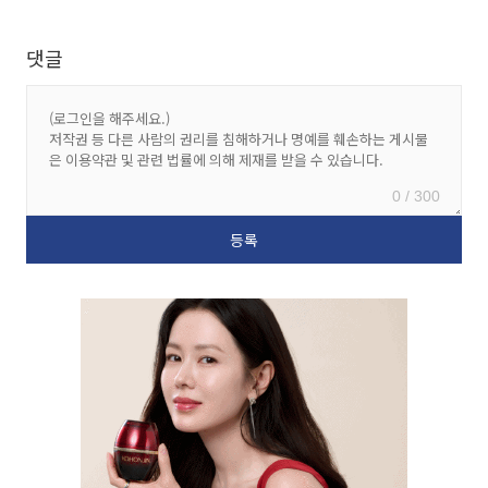
댓글
0 / 300