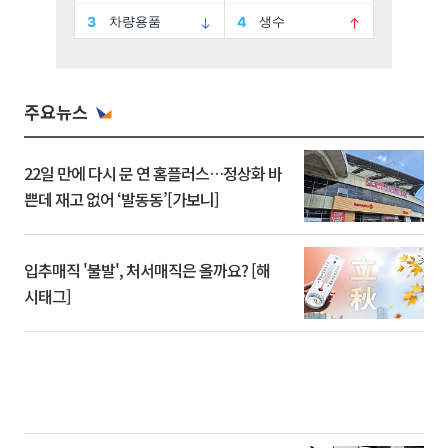
주요뉴스
22일 만에 다시 문 연 홈플러스…정상화 바
쁜데 재고 없어 ‘발동동’[가보니]
입추매직 '불발', 처서매직은 올까요? [해
시태그]