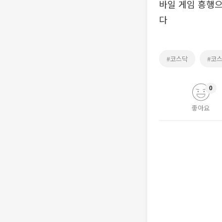
바일 게임 흥행
다
#코스닥
#코
0
좋아요