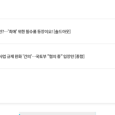
?⋯'최애' 위한 필수품 등장이오! [솔드아웃]
업 규제 완화 '건의'⋯국토부 "협의 중" 입장만 [종합]