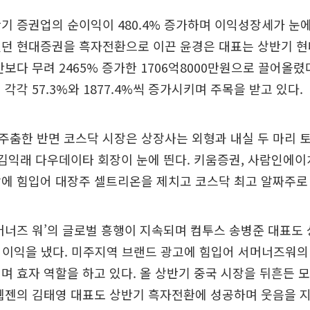
기 증권업의 순이익이 480.4% 증가하며 이익성장세가 눈에
렸던 현대증권을 흑자전환으로 이끈 윤경은 대표는 상반기 
간보다 무려 2465% 증가한 1706억8000만원으로 끌어올렸다
각각 57.3%와 1877.4%씩 증가시키며 주목을 받고 있다.
춤한 반면 코스닥 시장은 상장사는 외형과 내실 두 마리 
 김익래 다우데이타 회장이 눈에 띈다. 키움증권, 사람인에이
장에 힘입어 대장주 셀트리온을 제치고 코스닥 최고 알짜주로
머너즈 워’의 글로벌 흥행이 지속되며 컴투스 송병준 대표도 
업이익을 냈다. 미주지역 브랜드 광고에 힘입어 서머너즈워
며 효자 역할을 하고 있다. 올 상반기 중국 시장을 뒤흔든 모
웹젠의 김태영 대표도 상반기 흑자전환에 성공하며 웃음을 지