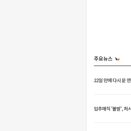
주요뉴스
22일 만에 다시 문 
입추매직 '불발', 처