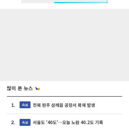
많이 본 뉴스
전북 완주 삼례읍 공장서 화재 발생
속보
1.
서울도 '40도'…오늘 노원 40.2도 기록
속보
2.