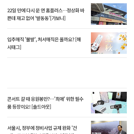
22일 만에 다시 문 연 홈플러스…정상화 바
쁜데 재고 없어 ‘발동동’[가보니]
입추매직 '불발', 처서매직은 올까요? [해
시태그]
콘서트 갈 때 응원봉만?⋯'최애' 위한 필수
품 등장이오! [솔드아웃]
서울시, 정부에 정비사업 규제 완화 '건