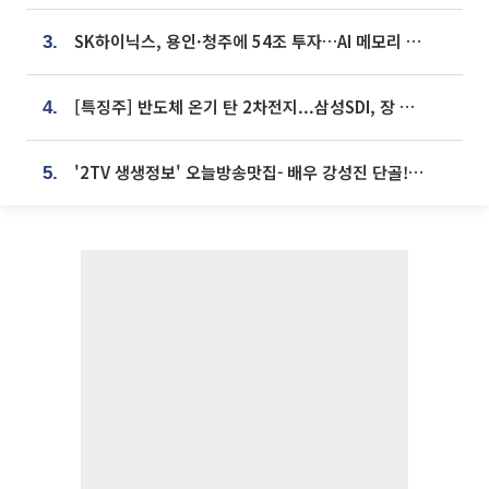
SK하이닉스, 용인·청주에 54조 투자…AI 메모리 생산기지 키운다
3.
[특징주] 반도체 온기 탄 2차전지...삼성SDI, 장 초반 7% 넘게 껑충
4.
'2TV 생생정보' 오늘방송맛집- 배우 강성진 단골! 쌀국수ㆍ푸팟퐁 커리 맛집 '블○○○'
5.