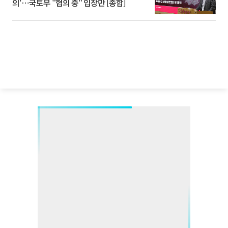
의'⋯국토부 "협의 중" 입장만 [종합]