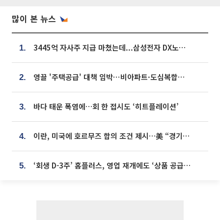
많이 본 뉴스
3445억 자사주 지급 마쳤는데...삼성전자 DX노조, 뒤늦은 '떼쓰기 집회'
1.
영끌 '주택공급' 대책 임박⋯비아파트·도심복합까지 총동원
2.
바다 태운 폭염에…회 한 접시도 ‘히트플레이션’
3.
이란, 미국에 호르무즈 합의 조건 제시…美 “경기 아직 안 끝나” [종합]
4.
‘회생 D-3주’ 홈플러스, 영업 재개에도 ‘상품 공급망’ 복구가 생존 관건
5.