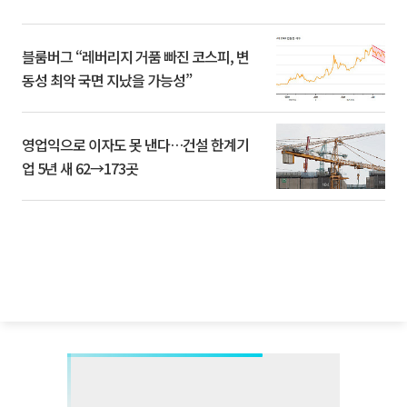
블룸버그 “레버리지 거품 빠진 코스피, 변
동성 최악 국면 지났을 가능성”
영업익으로 이자도 못 낸다…건설 한계기
업 5년 새 62→173곳