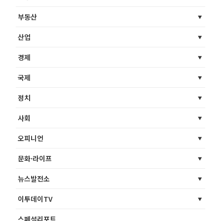
부동산
산업
경제
국제
정치
사회
오피니언
문화·라이프
뉴스발전소
이투데이TV
스페셜리포트