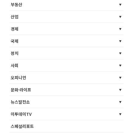
부동산
산업
경제
국제
정치
사회
오피니언
문화·라이프
뉴스발전소
이투데이TV
스페셜리포트