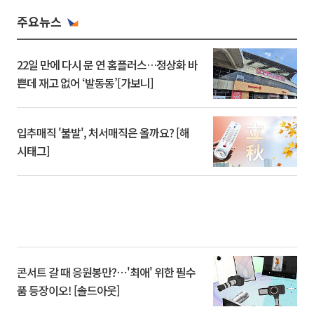
주요뉴스
22일 만에 다시 문 연 홈플러스…정상화 바
쁜데 재고 없어 ‘발동동’[가보니]
입추매직 '불발', 처서매직은 올까요? [해
시태그]
콘서트 갈 때 응원봉만?⋯'최애' 위한 필수
품 등장이오! [솔드아웃]