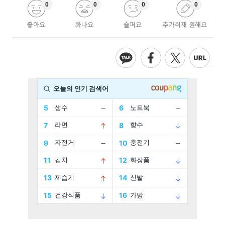
0
0
0
0
좋아요
화나요
슬퍼요
추가취재 원해요