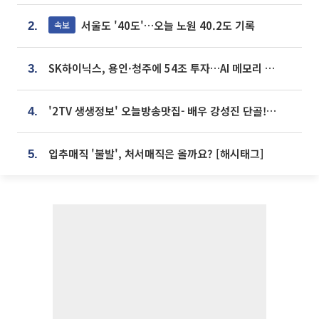
서울도 '40도'…오늘 노원 40.2도 기록
속보
2.
SK하이닉스, 용인·청주에 54조 투자…AI 메모리 생산기지 키운다
3.
'2TV 생생정보' 오늘방송맛집- 배우 강성진 단골! 쌀국수ㆍ푸팟퐁 커리 맛집 '블○○○'
4.
입추매직 '불발', 처서매직은 올까요? [해시태그]
5.