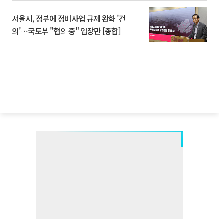
서울시, 정부에 정비사업 규제 완화 '건
의'⋯국토부 "협의 중" 입장만 [종합]