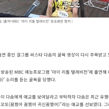
 (출처=MBC ‘마이 리틀 텔레비전’ 방송화면 캡처 )
출연 중인 걸그룹 씨스타 다솜의 굴욕 영상이 다시 주목받고 
일 방송된 MBC 예능프로그램 ‘마이 리틀 텔레비전’에 출연해
다)’ 소리를 듣는 굴욕을 당했다.
즌이 다솜에게 애교를 보여달라고 부탁하자 다솜은 최근 유행
꼬또(꿈꿨어 꿈꿨어 귀신꿈꿨어)”라는 애교를 선보였다. 그