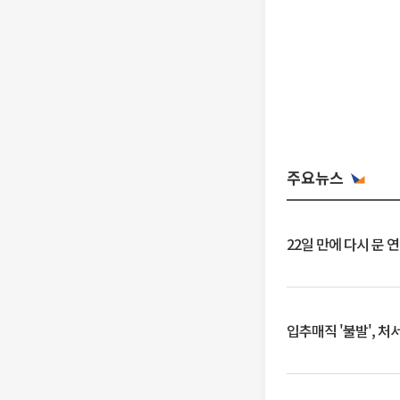
주요뉴스
22일 만에 다시 문 
입추매직 '불발', 처