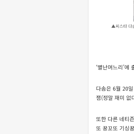
▲씨스타 다솜
‘별난며느리’에 
다솜은 6월 20
잼(정말 재미 없
또한 다른 네티
또 꿍꼬또 기싱꿍