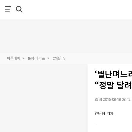
이투데이
문화·라이프
방송/TV
‘별난며느리
“정말 달
입력 2015-08-18 08:42
엔터팀 기자