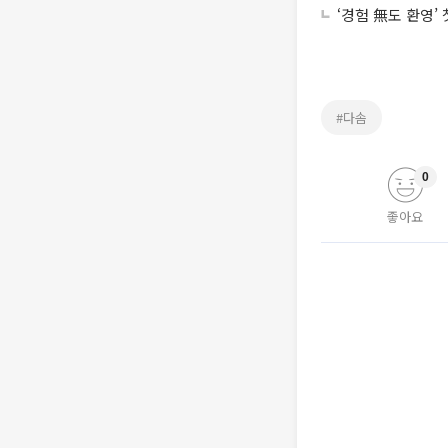
‘경험 無도 환영’
#다솜
0
좋아요