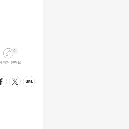
0
가취재 원해요