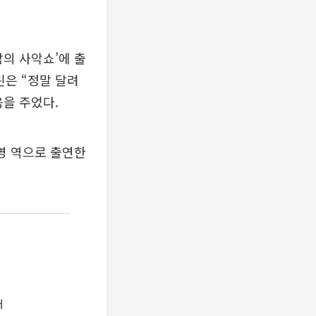
밤의 사악쇼’에 출
린은 “정말 달려
음을 주었다.
인영 역으로 출연한
대