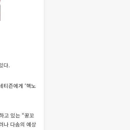
있다.
 네티즌에게 ‘핵노
하고 있는 “꿍꼬
러나 다솜의 예상