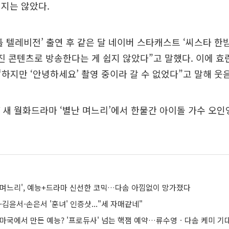
지는 않았다.
틀 텔레비전’ 출연 후 같은 달 네이버 스타캐스트 ‘씨스타 한
진 콘텐츠로 방송한다는 게 쉽지 않았다”고 말했다. 이에 효
“하지만 ‘안녕하세요’ 촬영 중이라 갈 수 없었다”고 말해 웃
TV 새 월화드라마 ‘별난 며느리’에서 한물간 아이돌 가수 오
 며느리', 예능+드라마 신선한 코믹…다솜 아낌없이 망가졌다
-김윤서-손은서 '훈녀' 인증샷..."세 자매같네"
라마국에서 만든 예능? '프로듀사' 넘는 핵잼 예약…류수영ㆍ다솜 케미 기