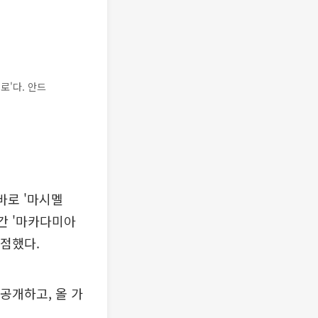
로'다. 안드
바로 '마시멜
그간 '마카다미아
낙점했다.
공개하고, 올 가