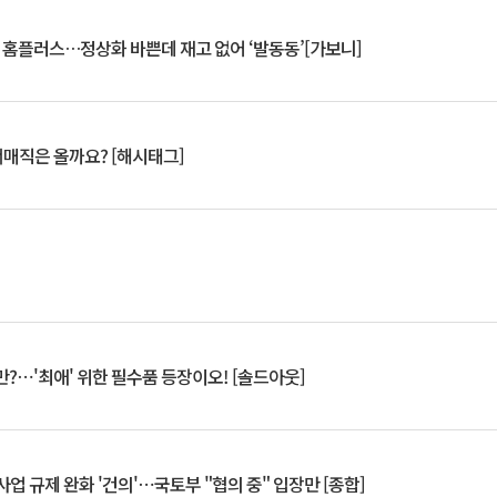
연 홈플러스…정상화 바쁜데 재고 없어 ‘발동동’[가보니]
서매직은 올까요? [해시태그]
?⋯'최애' 위한 필수품 등장이오! [솔드아웃]
업 규제 완화 '건의'⋯국토부 "협의 중" 입장만 [종합]