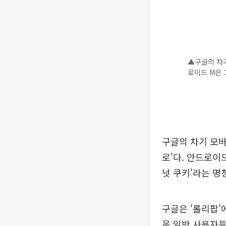
▲구글의 차기
로이드 M은 
구글의 차기 모바
로'다. 안드로이
넛 쿠키'라는 명
구글은 '롤리팝'
을 일반 사용자들